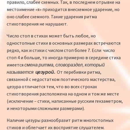
правило, слабее схемных. Так, в последнем отрывке на
местоимение «я» приходится внесхемное ударение, но
оно слабее схемного. Такие ударения ритма
стихотворения не нарушают.
Число стоп в стихах может быть любое, но
одностопные стихи в основных размерах встречаются
редко, как и стихи с числом стоп более 7. Если число
стоп 4 и больше, то иногда примерно в середине стиха
имеется
смена ритма, словораздел, который
называется
цезурой
.
От перебивки ритма,
связанной с недостатком поэтического мастерства,
цезура отличается тем, что во всех строках
стихотворения расположена на одном и том же месте
(исключение – стихи, написанные русским гекзаметром,
и некоторыми сложными размерами).
Наличие цезуры разнообразит ритм многостопных
стихов и облегчает их восприятие слушателем.