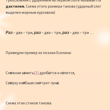
sn
k
и
Конкурсы
дактилем
.
Схема этого размера такова (ударный слог
iki
ть
выделен жирным курсивом):
Интернет-конкурс чтецов «Созвучие 2018»
Наши участники и победители
Раз
– два – три,
раз
– два – три,
раз
– два – три …
Интернет-конкурс чтецов «Созвучие 2017»
Приведем пример из поэзии Есенина:
Наши участники 2017
Страничка победителей 2017
Сн
е
жная з
а
мять
[1]
дроб
и
тся и к
о
лется,
Св
е
рху оз
я
бшая см
о
трит лун
а
.
Схема этих стихов такова: