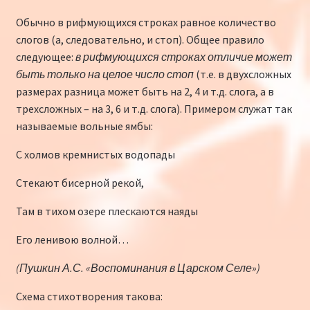
Обычно в рифмующихся строках равное количество
слогов (а, следовательно, и стоп). Общее правило
следующее:
в рифмующихся строках отличие может
быть только на целое число стоп
(т.е. в двухсложных
размерах разница может быть на 2, 4 и т.д. слога, а в
трехсложных – на 3, 6 и т.д. слога). Примером служат так
называемые вольные ямбы:
С холмов кремнистых водопады
Стекают бисерной рекой,
Там в тихом озере плескаются наяды
Его ленивою волной…
(Пушкин А.С. «Воспоминания в Царском Селе»)
Схема стихотворения такова: