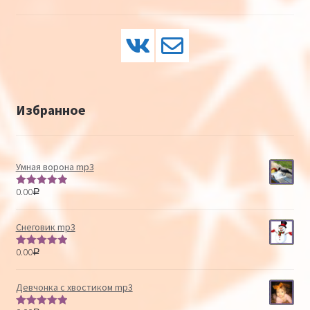
Избранное
Умная ворона mp3
0.00
Р
Оценка
5.00
из 5
Снеговик mp3
0.00
Р
Оценка
5.00
из 5
Девчонка с хвостиком mp3