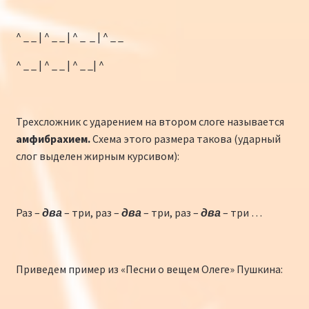
^ _ _ | ^ _ _ | ^ _ _ | ^ _ _
^ _ _ | ^ _ _ | ^ _ _| ^
Трехсложник с ударением на втором слоге называется
амфибрахием.
Схема этого размера такова (ударный
слог выделен жирным курсивом):
Раз –
два
– три, раз –
два
– три, раз –
два
– три …
Приведем пример из «Песни о вещем Олеге» Пушкина: