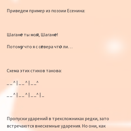
Приведем пример из поэзии Есенина:
Шаган
е
ты мо
я
, Шаган
е
!
Потом
у
что я с с
е
вера чт
о
ли…
Схема этих стихов такова:
_ _ ^ | _ _ ^ | _ _^
_ _ ^ | _ _ ^ | _ _^ | _
Пропуски ударений в трехсложниках редки, зато
встречаются внесхемные ударения. Но они, как