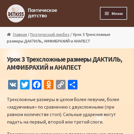
Перейти к навигации
Перейти к содержимому
Поэтическое
Меню
детство
Главная
Главная
/
Поэтический ликбез
/ Урок 3 Трехсложные
размеры ДАКТИЛЬ, АМФИБРАХИЙ и АНАПЕСТ
Магазин поэта
Урок 3 Трехсложные размеры ДАКТИЛЬ,
Поэтический ликбез
АМФИБРАХИЙ и АНАПЕСТ
Поэтический блог
V
T
Fa
O
C
О
K
wi
ce
d
o
т
Стихи из под пера
Трехсложные размеры в целом более певучие, более
tt
b
n
p
п
«задумчивые» по сравнению с двухсложными (при
Стихи для малышей
er
o
o
y
р
равном количестве стоп). Сильные ударения могут
o
kl
Li
а
падать на первый, второй или третий слоги.
Детская философия
k
as
n
в
Трехсложник с ударением на первом слоге называется