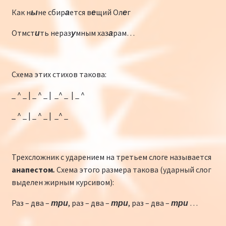
Как н
ы
не сбир
а
ется в
е
щий Ол
е
г
Отмст
и
ть нераз
у
мным хаз
а
рам…
Схема этих стихов такова:
_ ^ _ | _ ^ _ | _^ _ | _ ^
_ ^ _ | _ ^ _ | _^ _
Трехсложник с ударением на третьем слоге называется
анапестом
.
Схема этого размера такова (ударный слог
выделен жирным курсивом):
Раз – два –
три
, раз – два –
три
, раз – два –
три
…