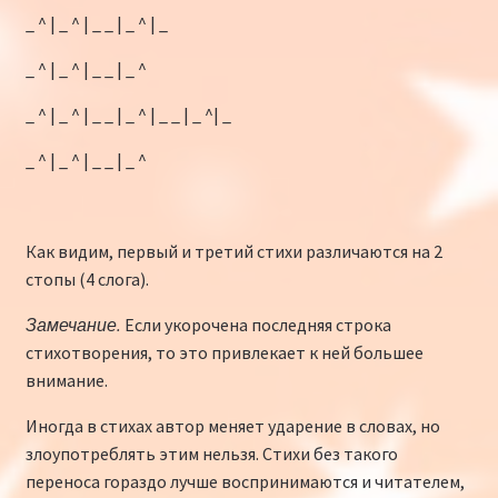
_ ^ | _ ^ | _ _ | _ ^ | _
_ ^ | _ ^ | _ _ | _ ^
_ ^ | _ ^ | _ _ | _ ^ | _ _ | _ ^| _
_ ^ | _ ^ | _ _ | _ ^
Как видим, первый и третий стихи различаются на 2
стопы (4 слога).
Замечание.
Если укорочена последняя строка
стихотворения, то это привлекает к ней большее
внимание.
Иногда в стихах автор меняет ударение в словах, но
злоупотреблять этим нельзя. Стихи без такого
переноса гораздо лучше воспринимаются и читателем,