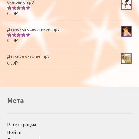
Снеговик mp3
0.00
Р
Оценка
5.00
из 5
Девчонка с хвостиком mp3
0.00
Р
Оценка
5.00
из 5
Детское счастье mp3
0.00
Р
Мета
Регистрация
Войти