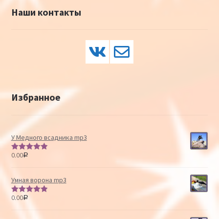
Наши контакты
Избранное
У Медного всадника mp3
0.00
Р
Оценка
5.00
из 5
Умная ворона mp3
0.00
Р
Оценка
5.00
из 5