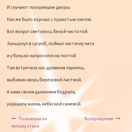
И скучают посеревшие дворы.
Как же было хорошо с пушистым снегом.
Всё вокруг светилось белой чистотой.
Занырнул в сугроб, поймал частичку неги
и у баньки напросился на постой.
Там встречала нас духмяная парилка,
выбивая хворь берёзовой листвой.
А зима своим дыханием бодрила,
украшала жизнь небесной синевой.
Навигация по записям
Положены на
Возвращение
музыку стихи