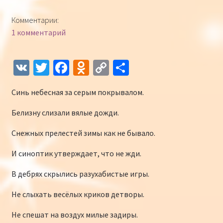
Конкурсы
Комментарии:
1 комментарий
Интернет-конкурс чтецов «Созвучие 2018»
Наши участники и победители
V
T
Fa
O
C
О
K
wi
ce
d
o
т
Интернет-конкурс чтецов «Созвучие 2017»
Синь небесная за серым покрывалом.
tt
b
n
p
п
er
o
o
y
р
Наши участники 2017
Белизну слизали вялые дожди.
o
kl
Li
а
Снежных прелестей зимы как не бывало.
Страничка победителей 2017
k
as
n
в
И синоптик утверждает, что не жди.
sn
k
и
В дебрях скрылись разухабистые игры.
iki
ть
Не слыхать весёлых криков детворы.
Не спешат на воздух милые задиры.