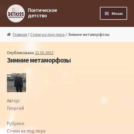
Перейти к навигации
Перейти к содержимому
Поэтическое
Меню
детство
Главная
Главная
/
Стихи из под пера
/ Зимние метаморфозы
Магазин поэта
Опубликовано
21.01.2022
Зимние метаморфозы
Поэтический ликбез
Поэтический блог
Стихи из под пера
Автор:
Георгий
Стихи для малышей
Рубрика:
Детская философия
Стихи из под пера