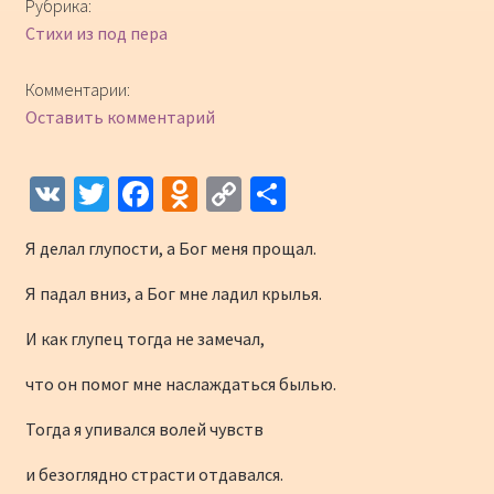
Рубрика:
Стихи из под пера
Комментарии:
Оставить комментарий
V
T
Fa
O
C
О
K
wi
ce
d
o
т
Я делал глупости, а Бог меня прощал.
tt
b
n
p
п
er
o
o
y
р
Я падал вниз, а Бог мне ладил крылья.
o
kl
Li
а
И как глупец тогда не замечал,
k
as
n
в
что он помог мне наслаждаться былью.
sn
k
и
Тогда я упивался волей чувств
iki
ть
и безоглядно страсти отдавался.