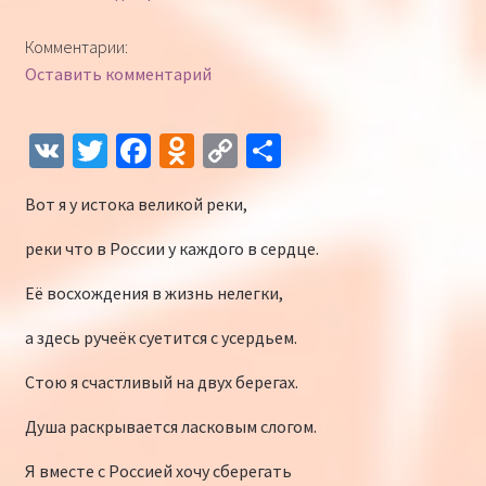
Комментарии:
Оставить комментарий
V
T
Fa
O
C
О
K
wi
ce
d
o
т
Вот я у истока великой реки,
tt
b
n
p
п
er
o
o
y
р
реки что в России у каждого в сердце.
o
kl
Li
а
Её восхождения в жизнь нелегки,
k
as
n
в
а здесь ручеёк суетится с усердьем.
sn
k
и
Стою я счастливый на двух берегах.
iki
ть
Душа раскрывается ласковым слогом.
Я вместе с Россией хочу сберегать