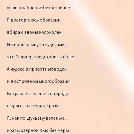
ушло в забвенье безразличье.
Я восторгаюсь образами,
вбираю звоны колоколен.
И вновь плыву за чудесами,
что Селигер представить волен.
А чудеса в приветных водах
и в островном многообразии.
Встречает зеленью природа
и красотою сердце разит.
Я, как по щучьему веленью,
красы озёрной пью без меры.