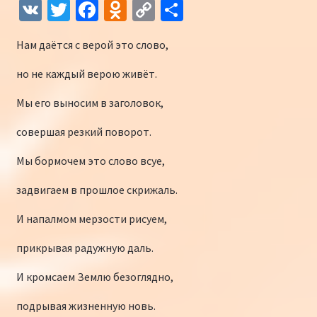
V
T
Fa
O
C
О
K
wi
ce
d
o
т
Нам даётся с верой это слово,
tt
b
n
p
п
er
o
o
y
р
но не каждый верою живёт.
o
kl
Li
а
Мы его выносим в заголовок,
k
as
n
в
совершая резкий поворот.
sn
k
и
Мы бормочем это слово всуе,
iki
ть
задвигаем в прошлое скрижаль.
И напалмом мерзости рисуем,
прикрывая радужную даль.
И кромсаем Землю безоглядно,
подрывая жизненную новь.