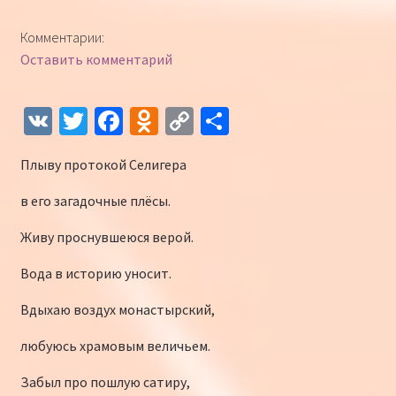
Комментарии:
Оставить комментарий
V
T
Fa
O
C
О
K
wi
ce
d
o
т
Плыву протокой Селигера
tt
b
n
p
п
er
o
o
y
р
в его загадочные плёсы.
o
kl
Li
а
Живу проснувшеюся верой.
k
as
n
в
Вода в историю уносит.
sn
k
и
Вдыхаю воздух монастырский,
iki
ть
любуюсь храмовым величьем.
Забыл про пошлую сатиру,