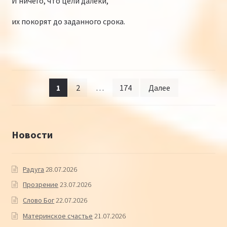
И ничего, что цели далеки,
их покорят до заданного срока.
Навигация по записям
1
2
…
174
Далее
Новости
Радуга
28.07.2026
Прозрение
23.07.2026
Слово Бог
22.07.2026
Материнское счастье
21.07.2026