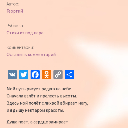
Автор:
Георгий
Рубрика:
Стихи из под пера
Комментарии:
Оставить комментарий
V
T
Fa
O
C
О
K
wi
ce
d
o
т
Мой путь рисует радуга на небе.
tt
b
n
p
п
Сначала взлёт и прелесть высоты.
er
o
o
y
р
Здесь мой полёт с лихвой вбирает негу,
o
kl
Li
а
и я дышу нектаром красоты.
k
as
n
в
Душа поёт, а сердце замирает