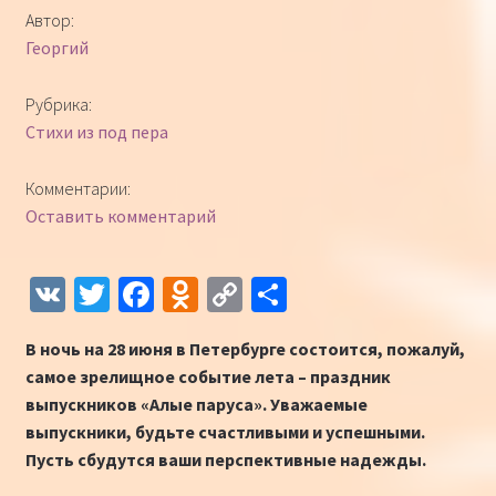
Автор:
Георгий
Рубрика:
Стихи из под пера
Комментарии:
Оставить комментарий
V
T
Fa
O
C
О
K
wi
ce
d
o
т
В ночь на 28 июня в Петербурге состоится, пожалуй,
tt
b
n
p
п
самое зрелищное событие лета – праздник
er
o
o
y
р
выпускников «Алые паруса». Уважаемые
o
kl
Li
а
выпускники, будьте счастливыми и успешными.
Пусть сбудутся ваши перспективные надежды.
k
as
n
в