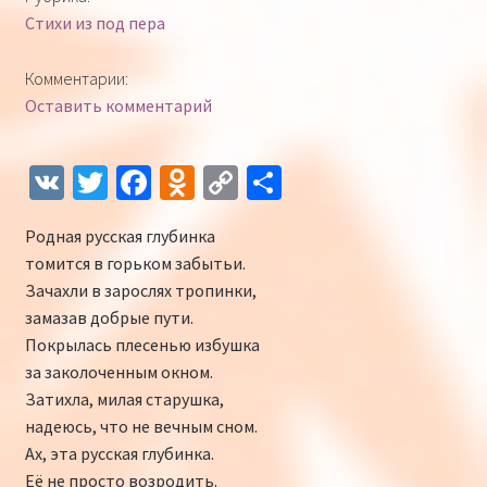
Стихи из под пера
Комментарии:
Оставить комментарий
V
T
Fa
O
C
О
K
wi
ce
d
o
т
Родная русская глубинка
tt
b
n
p
п
томится в горьком забытьи.
er
o
o
y
р
Зачахли в зарослях тропинки,
o
kl
Li
а
замазав добрые пути.
Покрылась плесенью избушка
k
as
n
в
за заколоченным окном.
sn
k
и
Затихла, милая старушка,
iki
ть
надеюсь, что не вечным сном.
Ах, эта русская глубинка.
Её не просто возродить.