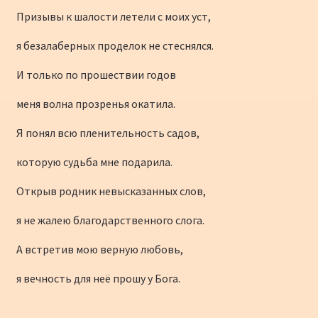
Призывы к шалости летели с моих уст,
я безалаберных проделок не стеснялся.
И только по прошествии годов
меня волна прозренья окатила.
Я понял всю пленительность садов,
которую судьба мне подарила.
Открыв родник невысказанных слов,
я не жалею благодарственного слога.
А встретив мою верную любовь,
я вечность для неё прошу у Бога.