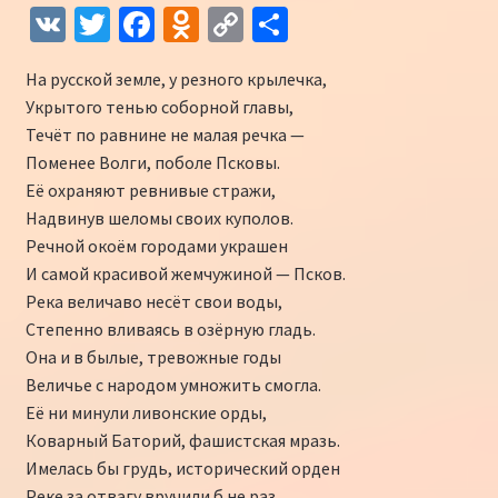
V
T
Fa
O
C
О
K
wi
ce
d
o
т
На русской земле, у резного крылечка,
tt
b
n
p
п
Укрытого тенью соборной главы,
er
o
o
y
р
Течёт по равнине не малая речка —
o
kl
Li
а
Поменее Волги, поболе Псковы.
Её охраняют ревнивые стражи,
k
as
n
в
Надвинув шеломы своих куполов.
sn
k
и
Речной окоём городами украшен
iki
ть
И самой красивой жемчужиной — Псков.
Река величаво несёт свои воды,
Степенно вливаясь в озёрную гладь.
Она и в былые, тревожные годы
Величье с народом умножить смогла.
Её ни минули ливонские орды,
Коварный Баторий, фашистская мразь.
Имелась бы грудь, исторический орден
Реке за отвагу вручили б не раз.