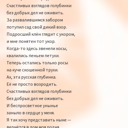
Счастливых взглядов голубинки
без добрых дел не оживить.
За развалившимся забором
потупил сад свой дикий взор.
Подросший клён глядит с укором,
и мне понятен тот укор.
Когда-то здесь звенели косы,
хвалились пеньем петухи.
Теперь остались только росы
на куче скошенной трухи.
Ах, эта русская глубинка.
Её не просто возродить.
Счастливых взглядов голубинки
без добрых дел не оживить.
И беспросветное унынье
заныло в сердце у меня.
Я так хочу представить ныне —
вернётся в дом моя родня.