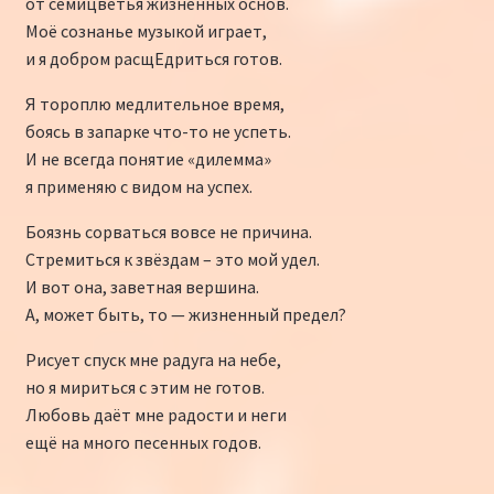
sn
k
и
от семицветья жизненных основ.
iki
ть
Моё сознанье музыкой играет,
и я добром расщЕдриться готов.
Я тороплю медлительное время,
боясь в запарке что-то не успеть.
И не всегда понятие «дилемма»
я применяю с видом на успех.
Боязнь сорваться вовсе не причина.
Стремиться к звёздам – это мой удел.
И вот она, заветная вершина.
А, может быть, то — жизненный предел?
Рисует спуск мне радуга на небе,
но я мириться с этим не готов.
Любовь даёт мне радости и неги
ещё на много песенных годов.