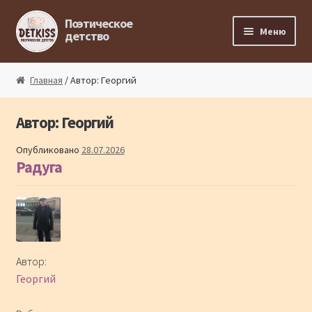
Перейти к навигации
Перейти к содержимому
Поэтическое
Меню
детство
Главная
Главная
/ Автор: Георгий
Магазин поэта
Автор:
Георгий
Поэтический ликбез
Опубликовано
28.07.2026
Радуга
Поэтический блог
Стихи из под пера
Стихи для малышей
Автор:
Георгий
Детская философия