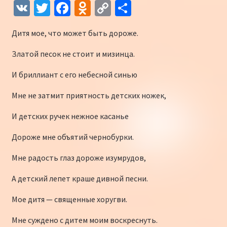
V
T
Fa
O
C
О
K
wi
ce
d
o
т
Дитя мое, что может быть дороже.
tt
b
n
p
п
er
o
o
y
р
Златой песок не стоит и мизинца.
o
kl
Li
а
И бриллиант с его небесной синью
k
as
n
в
Мне не затмит приятность детских ножек,
sn
k
и
И детских ручек нежное касанье
iki
ть
Дороже мне объятий чернобурки.
Мне радость глаз дороже изумрудов,
А детский лепет краше дивной песни.
Мое дитя — священные хоругви.
Мне суждено с дитем моим воскреснуть.