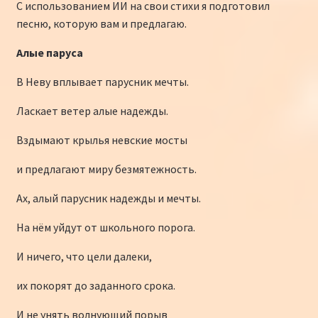
sn
k
и
С использованием ИИ на свои стихи я подготовил
iki
ть
песню, которую вам и предлагаю.
Алые
паруса
В Неву вплывает парусник мечты.
Ласкает ветер алые надежды.
Вздымают крылья невские мосты
и предлагают миру безмятежность.
Ах, алый парусник надежды и мечты.
На нём уйдут от школьного порога.
И ничего, что цели далеки,
их покорят до заданного срока.
И не унять волнующий порыв