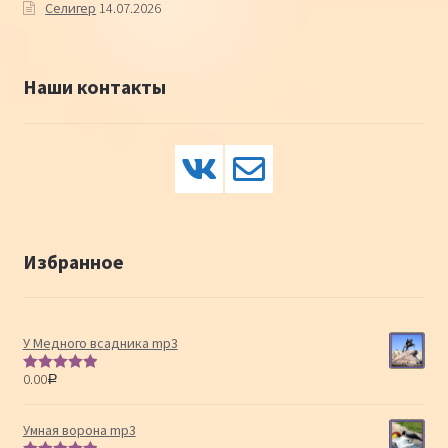
Селигер
14.07.2026
Наши контакты
Избранное
У Медного всадника mp3
0.00
Р
Оценка
5.00
из 5
Умная ворона mp3