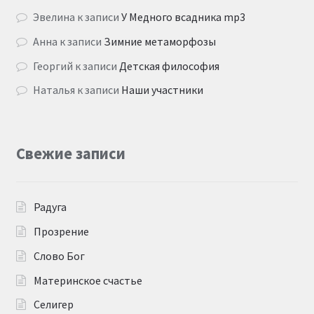
Эвелина
к записи
У Медного всадника mp3
Анна
к записи
Зимние метаморфозы
Георгий
к записи
Детская философия
Наталья
к записи
Наши участники
Свежие записи
Радуга
Прозрение
Слово Бог
Материнское счастье
Селигер