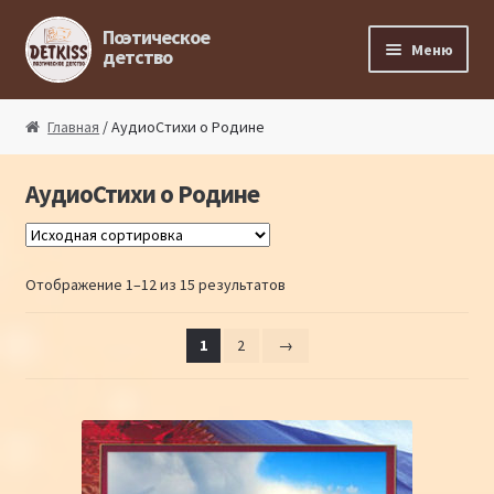
Перейти к навигации
Перейти к содержимому
Поэтическое
Меню
детство
Главная
Главная
/ АудиоСтихи о Родине
Магазин поэта
АудиоСтихи о Родине
Поэтический ликбез
Отображение 1–12 из 15 результатов
Поэтический блог
Стихи из под пера
1
2
→
Стихи для малышей
Детская философия