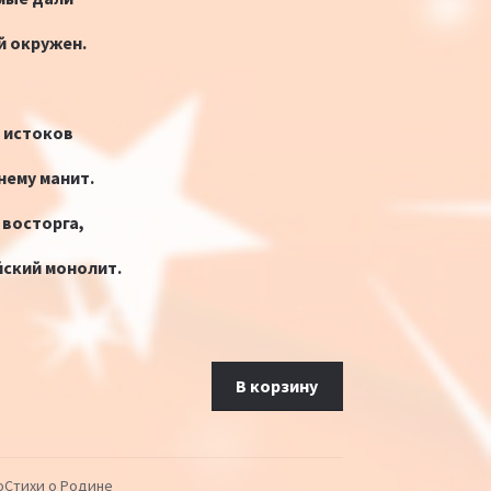
й окружен.
 истоков
нему манит.
 восторга,
йский монолит.
оссиюшка моя mp3
В корзину
оСтихи о Родине