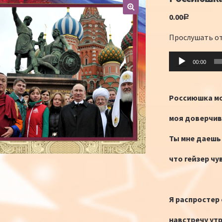
0.00
Р
Прослушать о
Аудиоплеер
00:00
Россиюшка мо
моя доверчив
Ты мне даешь
что гейзер чу
Я распростер
навстречу ут