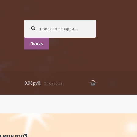
Искать:
Поиск
0.00руб.
0 товаров
 моя mp3