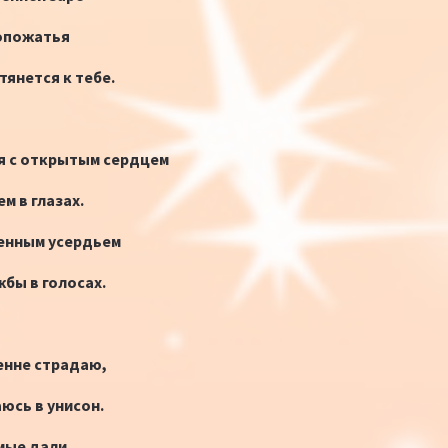
опожатья
тянется к тебе.
я с открытым сердцем
м в глазах.
енным усердьем
бы в голосах.
енне страдаю,
юсь в унисон.
мые дали