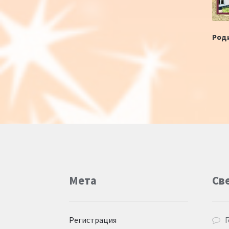
Род
Мета
Св
Регистрация
Г