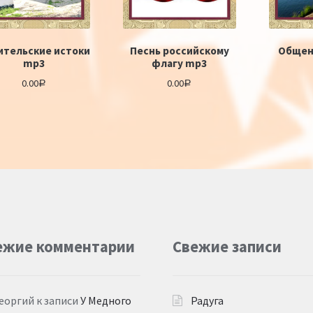
ительские истоки
Песнь российскому
Общен
mp3
флагу mp3
0.00
0.00
Р
Р
ежие комментарии
Свежие записи
еоргий
к записи
У Медного
Радуга