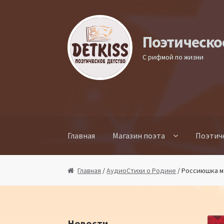
Перейти к навигации
Перейти к содержимому
Поэтическо
С рифмой по жизни
Главная
Магазин поэта
Поэтич
Главная
/
АудиоСтихи о Родине
/ Россиюшка м
Новости