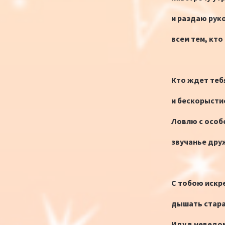
и раздаю рук
всем тем, кто 
Кто ждет теб
и бескорыстие
Ловлю с особ
звучанье друж
С тобою искр
дышать стара
Иду в неведо