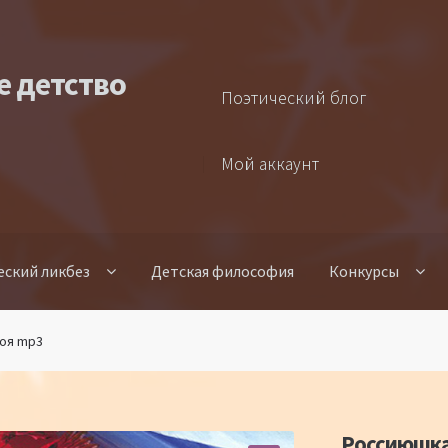
е детство
Поэтический блог
Мой аккаунт
еский ликбез
Детская философия
Конкурсы
оя mp3
Россиюшка