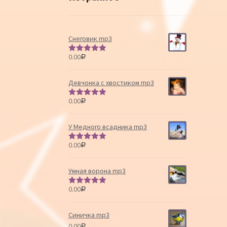
Снеговик mp3
0.00
Р
Оценка
5.00
из 5
Девчонка с хвостиком mp3
0.00
Р
Оценка
5.00
из 5
У Медного всадника mp3
0.00
Р
Оценка
5.00
из 5
Умная ворона mp3
0.00
Р
Оценка
5.00
из 5
Синичка mp3
0.00
Р