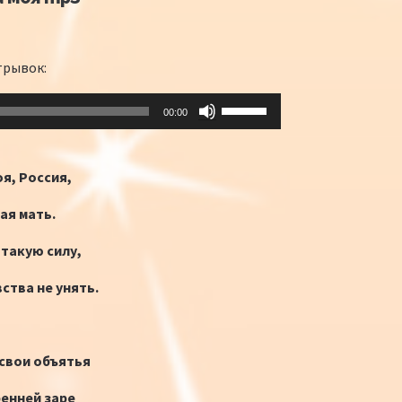
трывок:
Используйте
00:00
клавиши
вверх/
вниз,
я, Россия,
чтобы
ая мать.
увеличить
или
 такую силу,
уменьшить
громкость.
вства не унять.
 свои объятья
ренней заре