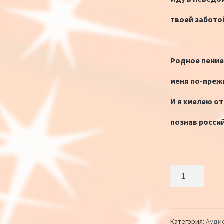
твоей забото
Родное пение
меня по-преж
И я хмелею от
познав росси
Количество Р
Категория:
Ауди