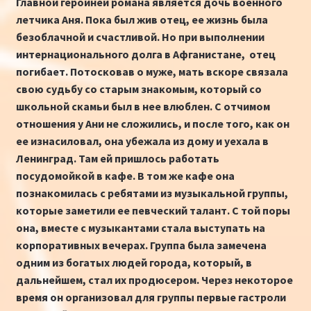
Главной героиней романа является дочь военного
летчика Аня. Пока был жив отец, ее жизнь была
безоблачной и счастливой. Но при выполнении
интернационального долга в Афганистане, отец
погибает. Потосковав о муже, мать вскоре связала
свою судьбу со старым знакомым, который со
школьной скамьи был в нее влюблен. С отчимом
отношения у Ани не сложились, и после того, как он
ее изнасиловал, она убежала из дому и уехала в
Ленинград. Там ей пришлось работать
посудомойкой в кафе. В том же кафе она
познакомилась с ребятами из музыкальной группы,
которые заметили ее певческий талант. С той поры
она, вместе с музыкантами стала выступать на
корпоративных вечерах. Группа была замечена
одним из богатых людей города, который, в
дальнейшем, стал их продюсером. Через некоторое
время он организовал для группы первые гастроли