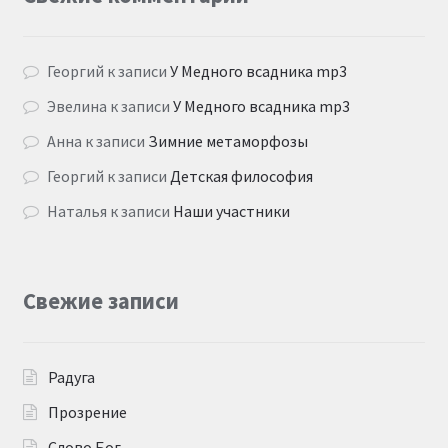
Георгий
к записи
У Медного всадника mp3
Эвелина
к записи
У Медного всадника mp3
Анна
к записи
Зимние метаморфозы
Георгий
к записи
Детская философия
Наталья
к записи
Наши участники
Свежие записи
Радуга
Прозрение
Слово Бог