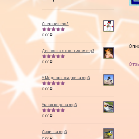
Снеговик mp3
0.00
Р
Оценка
5.00
из 5
Опи
Девчонка с хвостиком mp3
0.00
Р
Оценка
5.00
Отзы
из 5
У Медного всадника mp3
0.00
Р
Оценка
5.00
из 5
Умная ворона mp3
0.00
Р
Оценка
5.00
из 5
Синичка mp3
0.00
Р