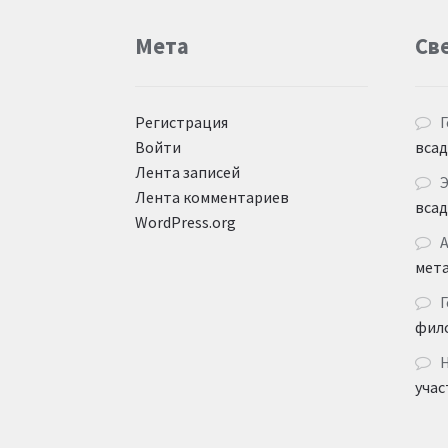
Мета
Св
Регистрация
Г
Войти
вса
Лента записей
Лента комментариев
вса
WordPress.org
мет
Г
фил
учас