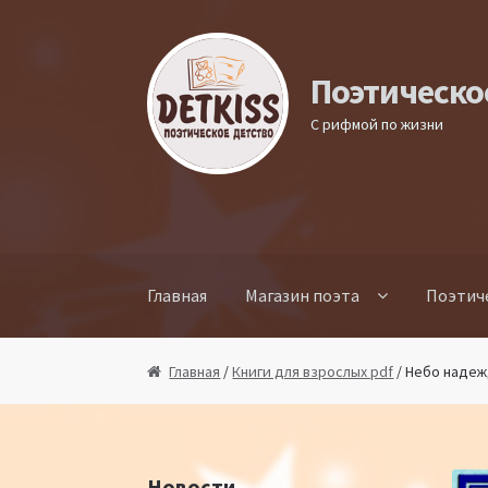
Перейти к навигации
Перейти к содержимому
Поэтическо
С рифмой по жизни
Главная
Магазин поэта
Поэтич
Главная
/
Книги для взрослых pdf
/ Небо надеж
Новости