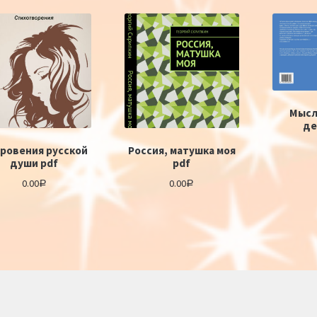
Мысл
де
ровения русской
Россия, матушка моя
души pdf
pdf
0.00
0.00
Р
Р