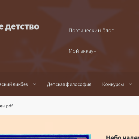
е детство
Поэтический блог
Мой аккаунт
еский ликбез
Детская философия
Конкурсы
ды pdf
Небо наде