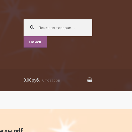
Искать:
Поиск
0.00руб.
0 товаров
жды pdf