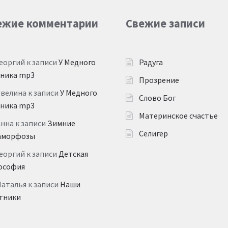
ежие комментарии
Свежие записи
еоргий
к записи
У Медного
Радуга
дника mp3
Прозрение
Эвелина
к записи
У Медного
Слово Бог
дника mp3
Материнское счастье
Анна
к записи
Зимние
Селигер
аморфозы
еоргий
к записи
Детская
ософия
Наталья
к записи
Наши
тники