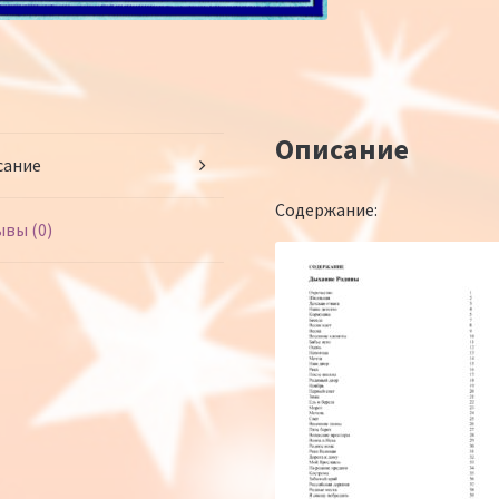
er
Описание
сание
Содержание:
вы (0)