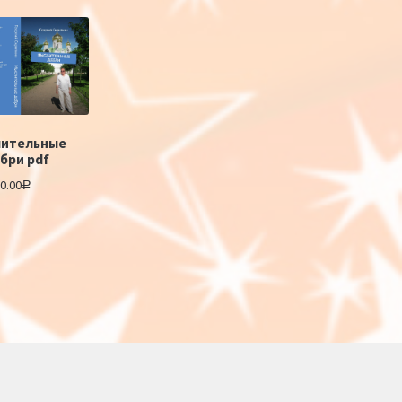
ительные
бри pdf
0.00
Р