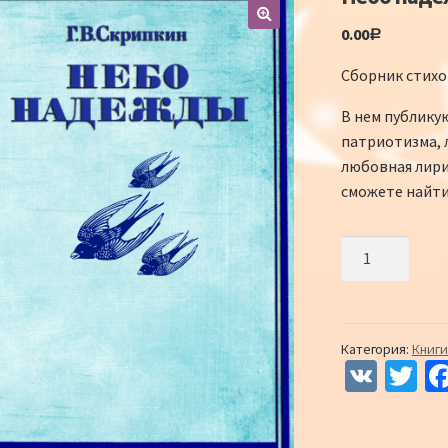
0.00
Р
Сборник стихов
В нем публику
патриотизма, 
любовная лири
сможете найти
Количество Н
Категория:
Книги
V
T
K
wi
tt