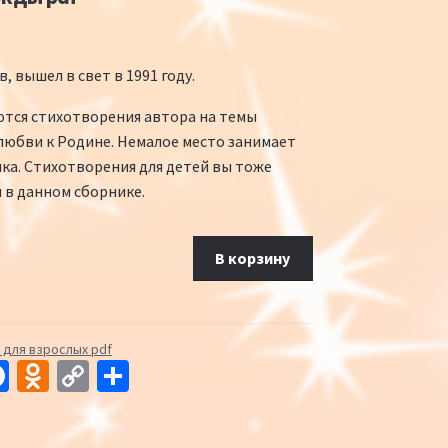
, вышел в свет в 1991 году.
ются стихотворения автора на темы
любви к Родине. Немалое место занимает
ка. Стихотворения для детей вы тоже
 в данном сборнике.
ебо надежды pdf
В корзину
 для взрослых pdf
Fa
O
C
О
ce
d
o
т
b
n
p
п