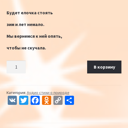
Будет елочка стоять
зим и лет немало.
Мы вернемся к ней опять,
чтобы не скучала.
Количество Новый год в лесу mp3
В корзину
Категория:
Аудио стихи о природе
V
T
Fa
O
C
О
K
wi
ce
d
o
т
tt
b
n
p
п
er
o
o
y
р