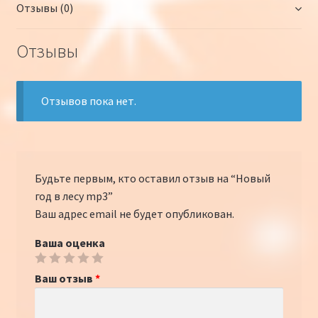
Отзывы (0)
o
kl
Li
а
k
as
n
в
Отзывы
sn
k
и
iki
ть
Отзывов пока нет.
Будьте первым, кто оставил отзыв на “Новый
год в лесу mp3”
Ваш адрес email не будет опубликован.
Ваша оценка
Ваш отзыв
*