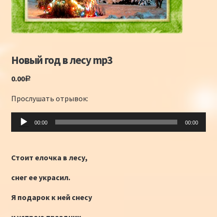
Конкурсы
Интернет-конкурс чтецов «Созвучие 2018»
Новый год в лесу mp3
Наши участники и победители
0.00
Р
Интернет-конкурс чтецов «Созвучие 2017»
Прослушать отрывок:
Наши участники 2017
Аудиоплеер
00:00
00:00
Страничка победителей 2017
Стоит елочка в лесу,
снег ее украсил.
Я подарок к ней снесу
и устрою праздник.