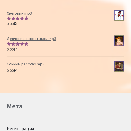
из 5
Снеговик mp3
0.00
Р
Оценка
5.00
из 5
Девчонка с хвостиком mp3
0.00
Р
Оценка
5.00
из 5
Сонный рассказ mp3
0.00
Р
Мета
Регистрация