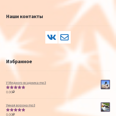
Наши контакты
Избранное
У Медного всадника mp3
0.00
Р
Оценка
5.00
из 5
Умная ворона mp3
0.00
Р
Оценка
5.00