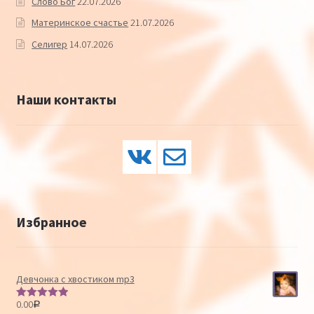
Слово Бог
22.07.2026
Материнское счастье
21.07.2026
Селигер
14.07.2026
Наши контакты
Избранное
Девчонка с хвостиком mp3
0.00
Р
Оценка
5.00