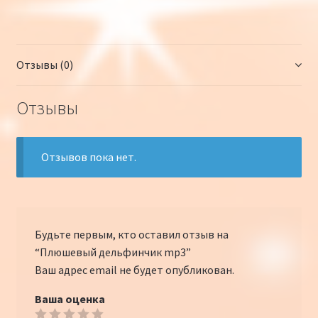
K
wi
ce
d
o
т
tt
b
n
p
п
er
o
o
y
р
Отзывы (0)
o
kl
Li
а
k
as
n
в
Отзывы
sn
k
и
iki
ть
Отзывов пока нет.
Будьте первым, кто оставил отзыв на
“Плюшевый дельфинчик mp3”
Ваш адрес email не будет опубликован.
Ваша оценка