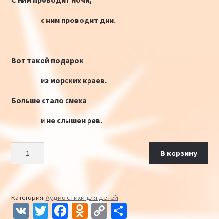
С ним проводит ночи,
с ним проводит дни.
Вот такой подарок
из морских краев.
Больше стало смеха
и не слышен рев.
Количество Плюшевый дельфинчик mp3
В корзину
Категория:
Аудио стихи для детей
V
T
Fa
O
C
О