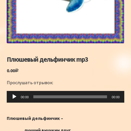
Конкурсы
Интернет-конкурс чтецов «Созвучие 2018»
Наши участники и победители
Интернет-конкурс чтецов «Созвучие 2017»
Плюшевый дельфинчик mp3
Наши участники 2017
0.00
Р
Страничка победителей 2017
Прослушать отрывок:
Аудиоплеер
00:00
00:00
Плюшевый дельфинчик –
лучший внучкин друг.