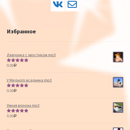
Избранное
Девчонка с хвостиком mp3
0.00
Р
Оценка
5.00
из 5
У Медного всадника mp3
0.00
Р
Оценка
5.00
из 5
Умная ворона mp3
0.00
Р
Оценка
5.00
из 5