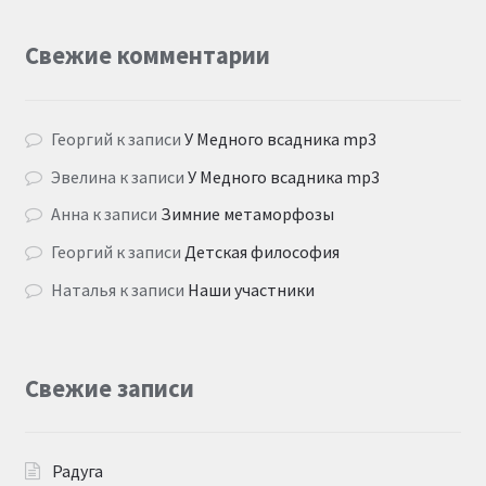
Свежие комментарии
Георгий
к записи
У Медного всадника mp3
Эвелина
к записи
У Медного всадника mp3
Анна
к записи
Зимние метаморфозы
Георгий
к записи
Детская философия
Наталья
к записи
Наши участники
Свежие записи
Радуга