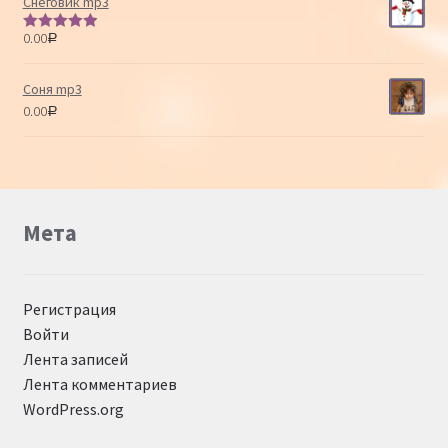
Снеговик mp3
0.00
Р
Оценка
5.00
из 5
Соня mp3
0.00
Р
Мета
Регистрация
Войти
Лента записей
Лента комментариев
WordPress.org