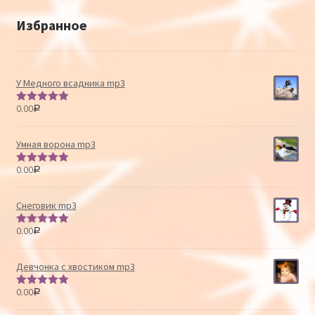
Избранное
У Медного всадника mp3
0.00
Р
Оценка
5.00
из 5
Умная ворона mp3
0.00
Р
Оценка
5.00
из 5
Снеговик mp3
0.00
Р
Оценка
5.00
из 5
Девчонка с хвостиком mp3
0.00
Р
Оценка
5.00
из 5