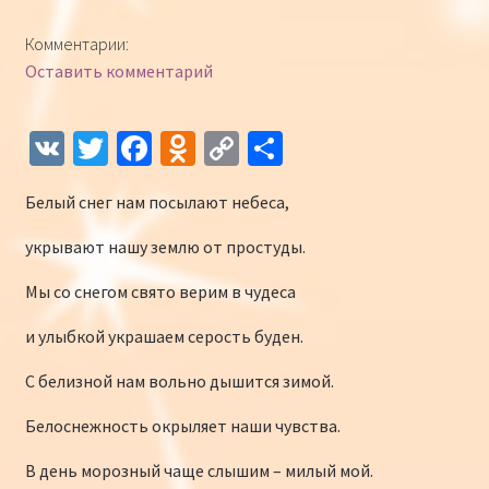
Конкурсы
Комментарии:
Оставить комментарий
Интернет-конкурс чтецов «Созвучие 2018»
Наши участники и победители
V
T
Fa
O
C
О
K
wi
ce
d
o
т
Интернет-конкурс чтецов «Созвучие 2017»
Белый снег нам посылают небеса,
tt
b
n
p
п
er
o
o
y
р
Наши участники 2017
укрывают нашу землю от простуды.
o
kl
Li
а
Мы со снегом свято верим в чудеса
Страничка победителей 2017
k
as
n
в
и улыбкой украшаем серость буден.
sn
k
и
С белизной нам вольно дышится зимой.
iki
ть
Белоснежность окрыляет наши чувства.
В день морозный чаще слышим – милый мой.