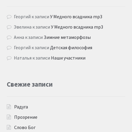
Георгий
к записи
У Медного всадника mp3
Эвелина
к записи
У Медного всадника mp3
Анна
к записи
Зимние метаморфозы
Георгий
к записи
Детская философия
Наталья
к записи
Наши участники
Свежие записи
Радуга
Прозрение
Слово Бог