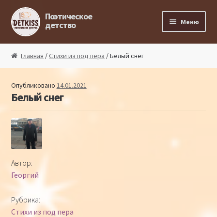
Перейти к навигации
Перейти к содержимому
Поэтическое
Меню
детство
Главная
Главная
/
Стихи из под пера
/ Белый снег
Магазин поэта
Опубликовано
14.01.2021
Белый снег
Поэтический ликбез
Поэтический блог
Стихи из под пера
Автор:
Георгий
Стихи для малышей
Рубрика:
Детская философия
Стихи из под пера