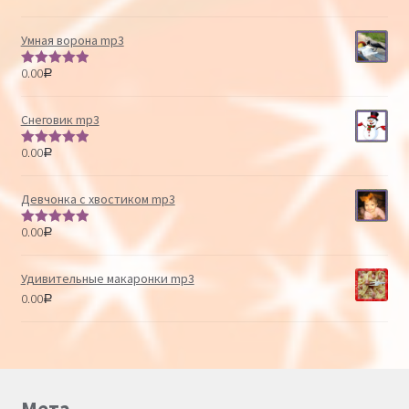
из 5
Умная ворона mp3
0.00
Р
Оценка
5.00
из 5
Снеговик mp3
0.00
Р
Оценка
5.00
из 5
Девчонка с хвостиком mp3
0.00
Р
Оценка
5.00
из 5
Удивительные макаронки mp3
0.00
Р