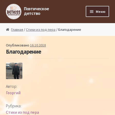
Перейти к навигации
Перейти к содержимому
Поэтическое
Меню
детство
Главная
Главная
/
Стихи из под пера
/ Благодарение
Магазин поэта
Опубликовано
16.10.2018
Благодарение
Поэтический ликбез
Поэтический блог
Стихи из под пера
Автор:
Георгий
Стихи для малышей
Рубрика:
Детская философия
Стихи из под пера