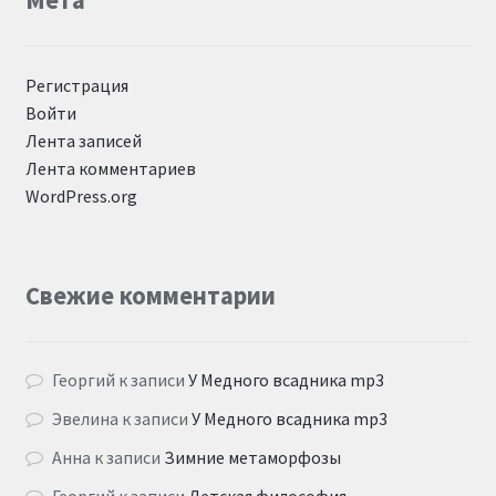
Мета
Регистрация
Войти
Лента записей
Лента комментариев
WordPress.org
Свежие комментарии
Георгий
к записи
У Медного всадника mp3
Эвелина
к записи
У Медного всадника mp3
Анна
к записи
Зимние метаморфозы
Георгий
к записи
Детская философия