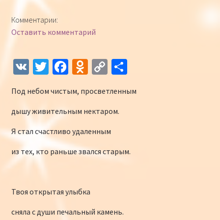
Конкурсы
Комментарии:
Оставить комментарий
Интернет-конкурс чтецов «Созвучие 2018»
Наши участники и победители
V
T
Fa
O
C
О
K
wi
ce
d
o
т
Интернет-конкурс чтецов «Созвучие 2017»
Под небом чистым, просветленным
tt
b
n
p
п
er
o
o
y
р
Наши участники 2017
дышу живительным нектаром.
o
kl
Li
а
Я стал счастливо удаленным
Страничка победителей 2017
k
as
n
в
из тех, кто раньше звался старым.
sn
k
и
iki
ть
Твоя открытая улыбка
сняла с души печальный камень.