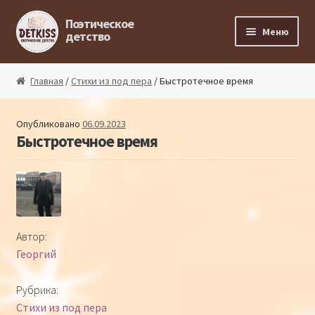
Перейти к навигации
Перейти к содержимому
Поэтическое
Меню
детство
Главная
Главная
/
Стихи из под пера
/ Быстротечное время
Магазин поэта
Опубликовано
06.09.2023
Быстротечное время
Поэтический ликбез
Поэтический блог
Стихи из под пера
Автор:
Георгий
Стихи для малышей
Рубрика:
Детская философия
Стихи из под пера