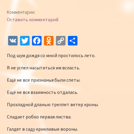
Конкурсы
Комментарии:
Оставить комментарий
Интернет-конкурс чтецов «Созвучие 2018»
Наши участники и победители
V
T
Fa
O
C
О
K
wi
ce
d
o
т
Интернет-конкурс чтецов «Созвучие 2017»
Под шум дождя со мной простилось лето.
tt
b
n
p
п
er
o
o
y
р
Наши участники 2017
Я не успел насытиться им всласть.
o
kl
Li
а
Ещё не все признанья были спеты.
Страничка победителей 2017
k
as
n
в
Ещё не вся взаимность отдалась.
sn
k
и
Прохладной дланью треплет ветер кроны.
iki
ть
Спадает робко первая листва.
Галдят в саду крикливые вороны.