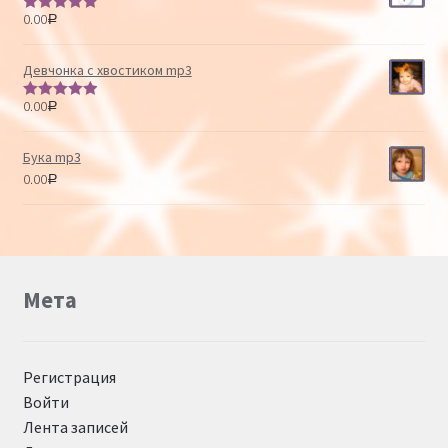
0.00
Р
Оценка
5.00
из 5
Девчонка с хвостиком mp3
0.00
Р
Оценка
5.00
из 5
Бука mp3
0.00
Р
Мета
Регистрация
Войти
Лента записей