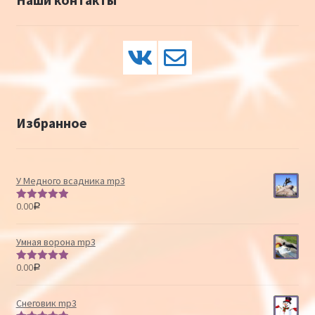
Избранное
У Медного всадника mp3
0.00
Р
Оценка
5.00
из 5
Умная ворона mp3
0.00
Р
Оценка
5.00
из 5
Снеговик mp3