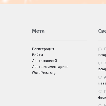
Мета
Св
Регистрация
Г
Войти
вса
Лента записей
Лента комментариев
вса
WordPress.org
мет
Г
фил