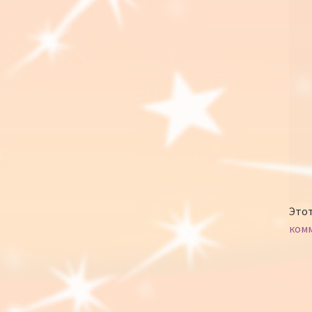
Этот
ком