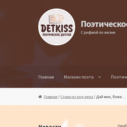
Перейти к навигации
Перейти к содержимому
Поэтическо
С рифмой по жизни
Главная
Магазин поэта
Поэтич
Главная
/
Стихи из под пера
/ Дай мне, боже…
Новости
Опуб