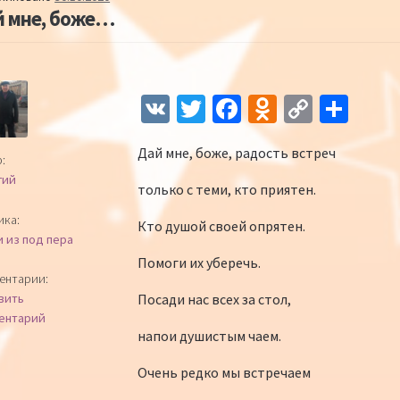
й мне, боже…
Навигация по записям
V
T
Fa
O
C
О
K
wi
ce
d
o
т
Дай мне, боже, радость встреч
tt
b
n
p
п
:
гий
er
o
o
y
р
только с теми, кто приятен.
o
kl
Li
а
ика:
Кто душой своей опрятен.
и из под пера
k
as
n
в
Помоги их уберечь.
sn
k
и
ентарии:
Посади нас всех за стол,
вить
iki
ть
ентарий
напои душистым чаем.
Очень редко мы встречаем