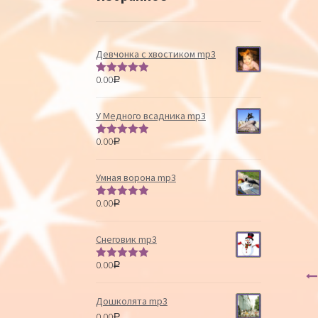
Девчонка с хвостиком mp3
0.00
Р
Оценка
5.00
из 5
У Медного всадника mp3
0.00
Р
Оценка
5.00
из 5
Умная ворона mp3
0.00
Р
Оценка
5.00
из 5
Снеговик mp3
0.00
Р
Оценка
5.00
из 5
Дошколята mp3
0.00
Р