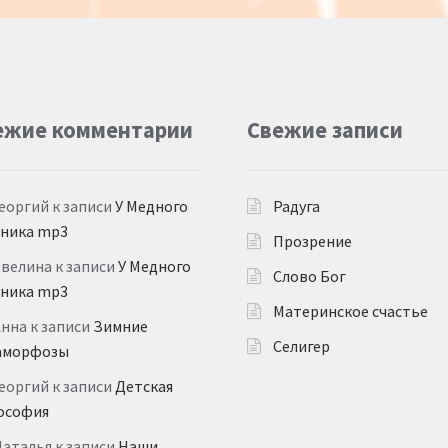
ежие комментарии
Свежие записи
еоргий
к записи
У Медного
Радуга
дника mp3
Прозрение
Эвелина
к записи
У Медного
Слово Бог
дника mp3
Материнское счастье
Анна
к записи
Зимние
Селигер
аморфозы
еоргий
к записи
Детская
ософия
Наталья
к записи
Наши