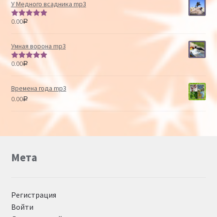
У Медного всадника mp3
0.00
Р
Оценка
5.00
из 5
Умная ворона mp3
0.00
Р
Оценка
5.00
из 5
Времена года mp3
0.00
Р
Мета
Регистрация
Войти