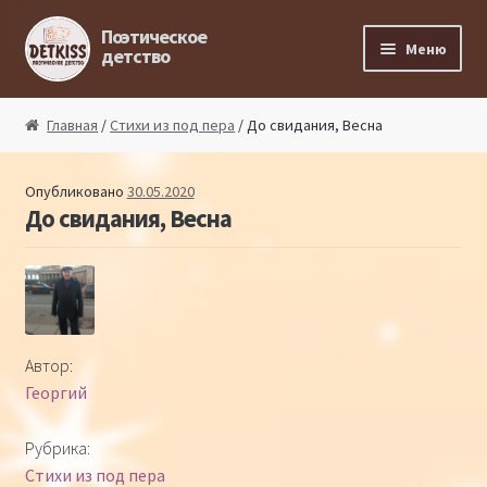
Перейти к навигации
Перейти к содержимому
Поэтическое
Меню
детство
Главная
Главная
/
Стихи из под пера
/ До свидания, Весна
Магазин поэта
Опубликовано
30.05.2020
До свидания, Весна
Поэтический ликбез
Поэтический блог
Стихи из под пера
Автор:
Георгий
Стихи для малышей
Рубрика:
Детская философия
Стихи из под пера