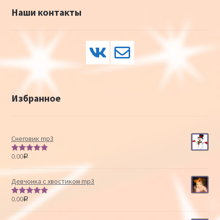
Наши контакты
Избранное
Снеговик mp3
0.00
Р
Оценка
5.00
из 5
Девчонка с хвостиком mp3
0.00
Р
Оценка
5.00
из 5