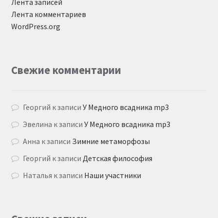
Лента записей
Лента комментариев
WordPress.org
Свежие комментарии
Георгий
к записи
У Медного всадника mp3
Эвелина
к записи
У Медного всадника mp3
Анна
к записи
Зимние метаморфозы
Георгий
к записи
Детская философия
Наталья
к записи
Наши участники