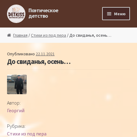
Перейти к навигации
Перейти к содержимому
Поэтическое
Меню
детство
Главная
Главная
/
Стихи из под пера
/ До свиданья, осень…
Магазин поэта
Опубликовано
22.11.2021
До свиданья, осень…
Поэтический ликбез
Поэтический блог
Стихи из под пера
Автор:
Георгий
Стихи для малышей
Рубрика:
Детская философия
Стихи из под пера