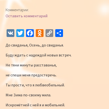
Конкурсы
Комментарии:
Оставить комментарий
Интернет-конкурс чтецов «Созвучие 2018»
Наши участники и победители
V
T
Fa
O
C
О
K
wi
ce
d
o
т
Интернет-конкурс чтецов «Созвучие 2017»
До свиданья, Осень, до свиданья.
tt
b
n
p
п
er
o
o
y
р
Наши участники 2017
Буду ждать с надеждой новых встреч.
o
kl
Li
а
Не тяни минуты расставанья,
Страничка победителей 2017
k
as
n
в
не спеши меня предостеречь.
sn
k
и
Ты прости, что я любвеобильный.
iki
ть
Мне Зима по-своему мила.
Искромётней с ней я и мобильней.