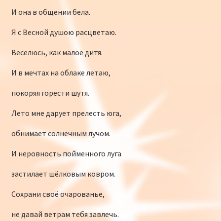
И она в общении бела.
Я с Весной душою расцветаю.
Веселюсь, как малое дитя.
И в мечтах на облаке летаю,
покоряя горести шутя.
Лето мне дарует прелесть юга,
обнимает солнечным лучом.
И неровность пойменного луга
застилает шёлковым ковром.
Сохрани своё очарованье,
не давай ветрам тебя завлечь.