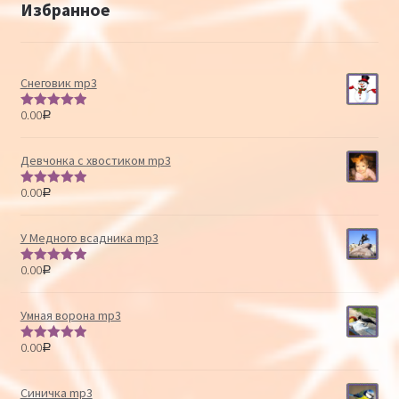
Избранное
Снеговик mp3
0.00
Р
Оценка
5.00
из 5
Девчонка с хвостиком mp3
0.00
Р
Оценка
5.00
из 5
У Медного всадника mp3
0.00
Р
Оценка
5.00
из 5
Умная ворона mp3
0.00
Р
Оценка
5.00
из 5
Синичка mp3