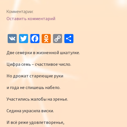
Конкурсы
Комментарии:
Оставить комментарий
Интернет-конкурс чтецов «Созвучие 2018»
Наши участники и победители
V
T
Fa
O
C
О
K
wi
ce
d
o
т
Интернет-конкурс чтецов «Созвучие 2017»
Две семёрки в жизненной шкатулке.
tt
b
n
p
п
er
o
o
y
р
Наши участники 2017
Цифра семь – счастливое число.
o
kl
Li
а
Но дрожат стареющие руки
Страничка победителей 2017
k
as
n
в
и года не спишешь набело.
sn
k
и
Участились жалобы на зренье.
iki
ть
Седина украсила виски.
И всё реже удовлетворенье,