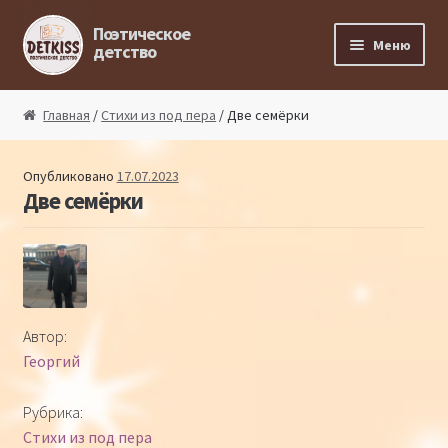
Перейти к навигации
Перейти к содержимому
Поэтическое
Меню
детство
Главная
Главная
/
Стихи из под пера
/ Две семёрки
Магазин поэта
Опубликовано
17.07.2023
Две семёрки
Поэтический ликбез
Поэтический блог
Стихи из под пера
Автор:
Георгий
Стихи для малышей
Рубрика:
Детская философия
Стихи из под пера