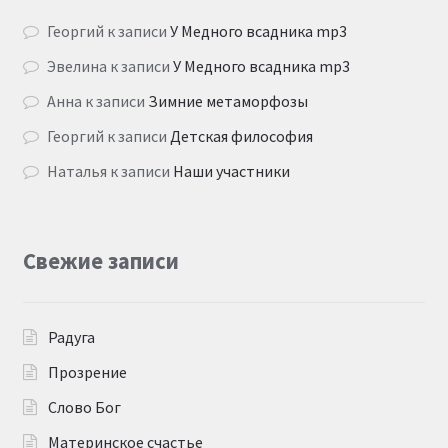
Георгий
к записи
У Медного всадника mp3
Эвелина
к записи
У Медного всадника mp3
Анна
к записи
Зимние метаморфозы
Георгий
к записи
Детская философия
Наталья
к записи
Наши участники
Свежие записи
Радуга
Прозрение
Слово Бог
Материнское счастье