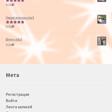
0.00
Р
Оценка
5.00
из 5
Умная ворона mp3
0.00
Р
Оценка
5.00
из 5
Внуку mp3
0.00
Р
Мета
Регистрация
Войти
Лента записей