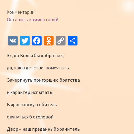
Конкурсы
Комментарии:
Оставить комментарий
Интернет-конкурс чтецов «Созвучие 2018»
Наши участники и победители
V
T
Fa
O
C
О
K
wi
ce
d
o
т
Интернет-конкурс чтецов «Созвучие 2017»
Эх, до Волги бы добраться,
tt
b
n
p
п
er
o
o
y
р
Наши участники 2017
да, как в детстве, помечтать.
o
kl
Li
а
Зачерпнуть пригоршню братства
Страничка победителей 2017
k
as
n
в
и характер испытать.
sn
k
и
В ярославскую обитель
iki
ть
окунуться б с головой.
Двор – наш преданный хранитель