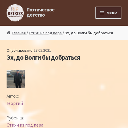
Перейти к навигации
Перейти к содержимому
Поэтическое
Меню
детство
Главная
Главная
/
Стихи из под пера
/ Эх, до Волги бы добраться
Магазин поэта
Опубликовано
27.05.2021
Эх, до Волги бы добраться
Поэтический ликбез
Поэтический блог
Стихи из под пера
Автор:
Георгий
Стихи для малышей
Рубрика:
Детская философия
Стихи из под пера