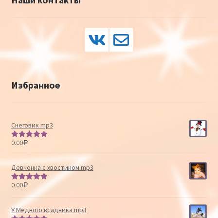
Избранное
Снеговик mp3
0.00
Р
Оценка
5.00
из 5
Девчонка с хвостиком mp3
0.00
Р
Оценка
5.00
из 5
У Медного всадника mp3