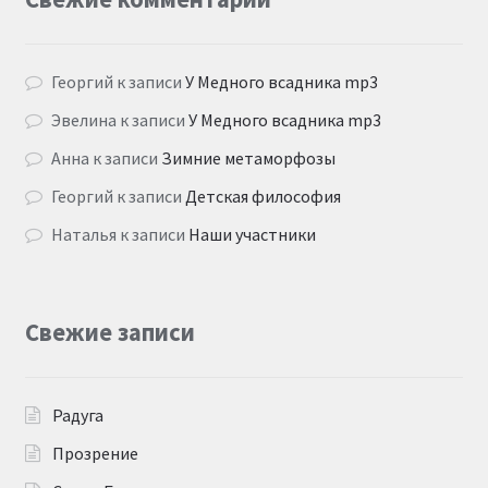
Георгий
к записи
У Медного всадника mp3
Эвелина
к записи
У Медного всадника mp3
Анна
к записи
Зимние метаморфозы
Георгий
к записи
Детская философия
Наталья
к записи
Наши участники
Свежие записи
Радуга
Прозрение