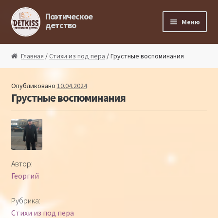
Перейти к навигации
Перейти к содержимому
Поэтическое
Меню
детство
Главная
Главная
/
Стихи из под пера
/ Грустные воспоминания
Магазин поэта
Опубликовано
10.04.2024
Грустные воспоминания
Поэтический ликбез
Поэтический блог
Стихи из под пера
Автор:
Георгий
Стихи для малышей
Рубрика:
Детская философия
Стихи из под пера