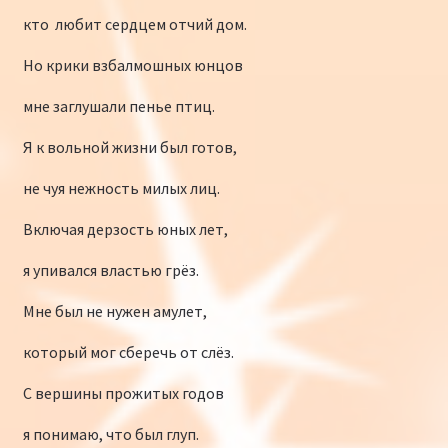
кто любит сердцем отчий дом.
Но крики взбалмошных юнцов
мне заглушали пенье птиц.
Я к вольной жизни был готов,
не чуя нежность милых лиц.
Включая дерзость юных лет,
я упивался властью грёз.
Мне был не нужен амулет,
который мог сберечь от слёз.
С вершины прожитых годов
я понимаю, что был глуп.