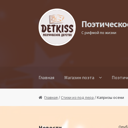
Перейти к навигации
Перейти к содержимому
Поэтическо
С рифмой по жизни
Главная
Магазин поэта
Поэтич
Главная
/
Стихи из под пера
/ Капризы осени
Новости
Опуб