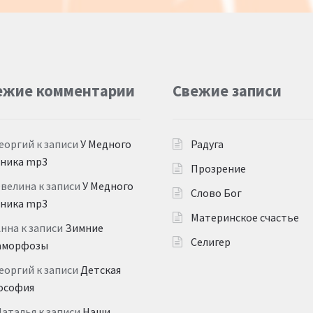
ежие комментарии
Свежие записи
еоргий
к записи
У Медного
Радуга
дника mp3
Прозрение
Эвелина
к записи
У Медного
Слово Бог
дника mp3
Материнское счастье
Анна
к записи
Зимние
Селигер
аморфозы
еоргий
к записи
Детская
ософия
Наталья
к записи
Наши