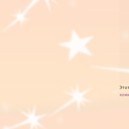
Этот
ком