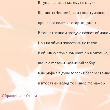
В тумане резвиться ему не с руки.
Шагаю на Невский, там тоже туманност
прикрыла величие старых домов.
В таинственном воздухе пахнет обманом
Но я на обман повестись не готов.
В обнимку с туманом шагаю к Фонтанке,
ласкаю глазами Казанский собор.
Мне рифма в душе голосит беспрестанн
и вторят ей вслед то минор, то мажор.
Обращение к Осени