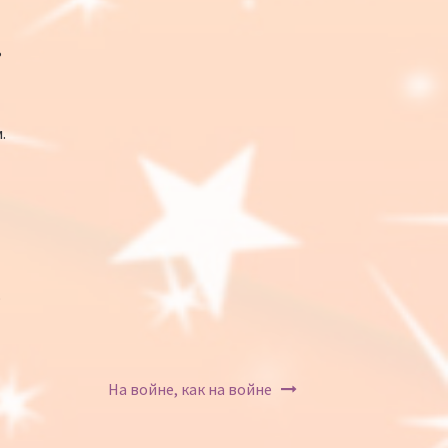
ь
.
о
На войне, как на войне