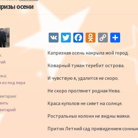
ризы осени
Навигация по записям
V
T
Fa
O
C
О
K
wi
ce
d
o
т
Капризная осень накрыла мой город.
tt
b
n
p
п
:
гий
er
o
o
y
р
Коварный туман теребит острова.
o
kl
Li
а
ика:
И чувствую я, удалится не скоро.
и из под пера
k
as
n
в
Не скоро проглянет родная Нева.
sn
k
и
ентарии:
Краса куполов не сияет на солнце.
вить
iki
ть
ентарий
Ростральных колонн не видны маяки.
Притих Летний сад привидением сонным