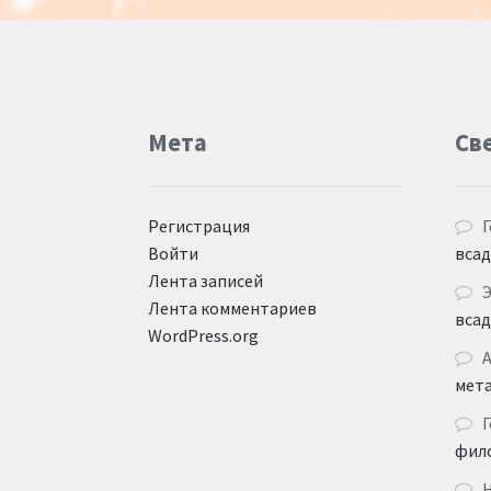
Мета
Св
Регистрация
Г
Войти
вса
Лента записей
Лента комментариев
вса
WordPress.org
мет
Г
фил