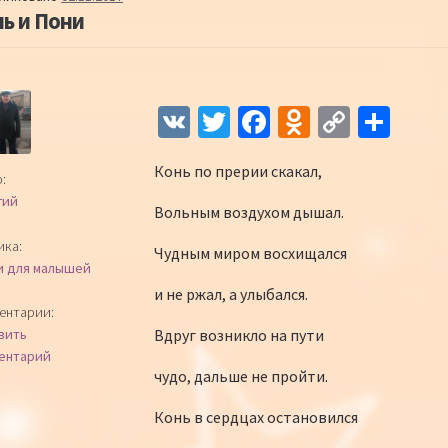
ь и Пони
Навигация по записям
V
T
Fa
O
C
О
K
wi
ce
d
o
т
Конь по прерии скакал,
tt
b
n
p
п
:
гий
er
o
o
y
р
Вольным воздухом дышал.
o
kl
Li
а
ика:
Чудным миром восхищался
и для малышей
k
as
n
в
и не ржал, а улыбался.
sn
k
и
ентарии:
Вдруг возникло на пути
вить
iki
ть
ентарий
чудо, дальше не пройти.
Конь в сердцах остановился