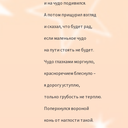
и на чудо подивился.
А потом прищурил взгляд
и сказал, что будет рад,
если маленькое чудо
на пути стоять не будет.
Чудо глазками моргнуло,
красноречием блеснуло –
я дорогу уступлю,
только грубость не терплю.
Поперхнулся вороной
конь от наглости такой.