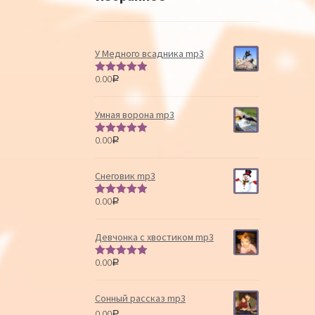
У Медного всадника mp3
0.00
Р
Оценка
5.00
из 5
Умная ворона mp3
0.00
Р
Оценка
5.00
из 5
Снеговик mp3
0.00
Р
Оценка
5.00
из 5
Девчонка с хвостиком mp3
0.00
Р
Оценка
5.00
из 5
Сонный рассказ mp3
0.00
Р