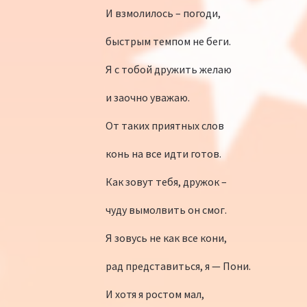
И взмолилось – погоди,
быстрым темпом не беги.
Я с тобой дружить желаю
и заочно уважаю.
От таких приятных слов
конь на все идти готов.
Как зовут тебя, дружок –
чуду вымолвить он смог.
Я зовусь не как все кони,
рад представиться, я — Пони.
И хотя я ростом мал,