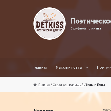
Перейти к навигации
Перейти к содержимому
Поэтическо
С рифмой по жизни
Главная
Магазин поэта
Поэтич
Главная
/
Стихи для малышей
/ Конь и Пони
Новости
Опуб