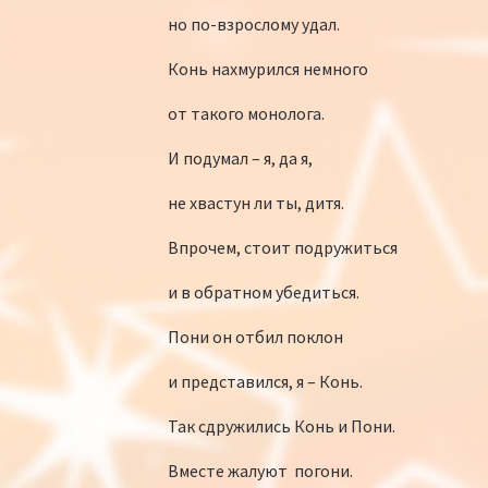
но по-взрослому удал.
Конь нахмурился немного
от такого монолога.
И подумал – я, да я,
не хвастун ли ты, дитя.
Впрочем, стоит подружиться
и в обратном убедиться.
Пони он отбил поклон
и представился, я – Конь.
Так сдружились Конь и Пони.
Вместе жалуют погони.