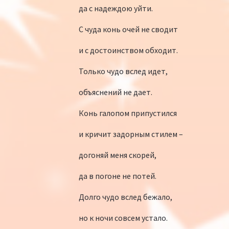
да с надеждою уйти.
С чуда конь очей не сводит
и с достоинством обходит.
Только чудо вслед идет,
объяснений не дает.
Конь галопом припустился
и кричит задорным стилем –
догоняй меня скорей,
да в погоне не потей.
Долго чудо вслед бежало,
но к ночи совсем устало.