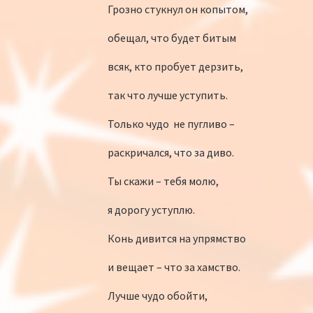
Грозно стукнул он копытом,
обещал, что будет битым
всяк, кто пробует дерзить,
так что лучше уступить.
Только чудо не пугливо –
раскричался, что за диво.
Ты скажи – тебя молю,
я дорогу уступлю.
Конь дивится на упрямство
и вещает – что за хамство.
Лучше чудо обойти,