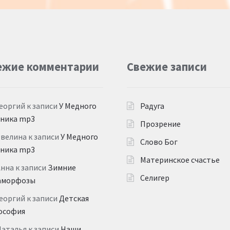
ежие комментарии
Свежие записи
еоргий
к записи
У Медного
Радуга
дника mp3
Прозрение
Эвелина
к записи
У Медного
Слово Бог
дника mp3
Материнское счастье
Анна
к записи
Зимние
Селигер
аморфозы
еоргий
к записи
Детская
ософия
Наталья
к записи
Наши