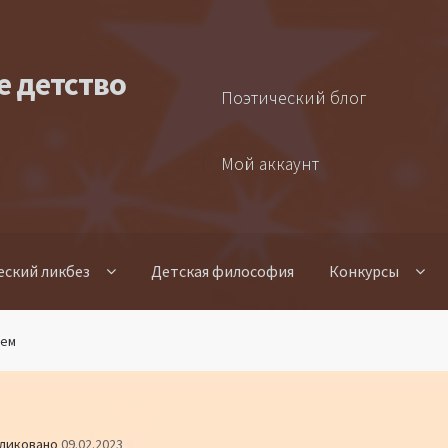
е детство
Поэтический блог
Мой аккаунт
еский ликбез
Детская философия
Конкурсы
уем
ликовано
09.02.2023