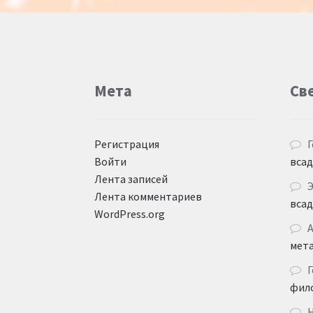
Мета
Св
Регистрация
Г
Войти
вса
Лента записей
Лента комментариев
вса
WordPress.org
мет
Г
фил