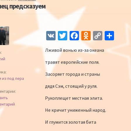
нец предсказуем
Навигация по записям
V
T
Fa
O
C
О
K
wi
ce
d
o
т
Лживой вонью из-за океана
tt
b
n
p
п
:
гий
er
o
o
y
р
травят европейские поля.
o
kl
Li
а
ика:
Засоряет города и страны
и из под пера
k
as
n
в
дядя Сэм, стоящий у руля.
sn
k
и
ентарии:
Рукоплещет местная элита.
вить
iki
ть
ентарий
Не кричит униженный народ.
И глумится золотая бита