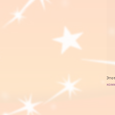
Этот
ком