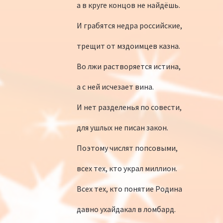
а в круге концов не найдёшь.
И грабятся недра российские,
трещит от мздоимцев казна.
Во лжи растворяется истина,
а с ней исчезает вина.
И нет разделенья по совести,
для ушлых не писан закон.
Поэтому числят попсовыми,
всех тех, кто украл миллион.
Всех тех, кто понятие Родина
давно ухайдакал в ломбард.