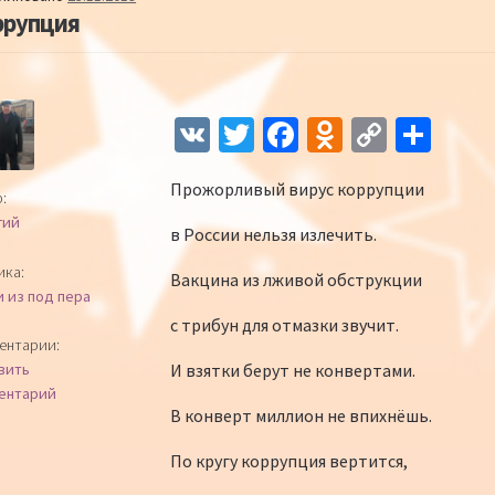
ррупция
Навигация по записям
V
T
Fa
O
C
О
K
wi
ce
d
o
т
Прожорливый вирус коррупции
tt
b
n
p
п
:
гий
er
o
o
y
р
в России нельзя излечить.
o
kl
Li
а
ика:
Вакцина из лживой обструкции
и из под пера
k
as
n
в
с трибун для отмазки звучит.
sn
k
и
ентарии:
И взятки берут не конвертами.
вить
iki
ть
ентарий
В конверт миллион не впихнёшь.
По кругу коррупция вертится,