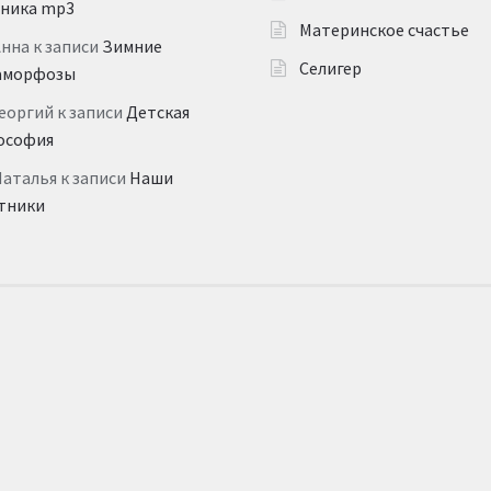
дника mp3
Материнское счастье
Анна
к записи
Зимние
Селигер
аморфозы
еоргий
к записи
Детская
ософия
Наталья
к записи
Наши
тники