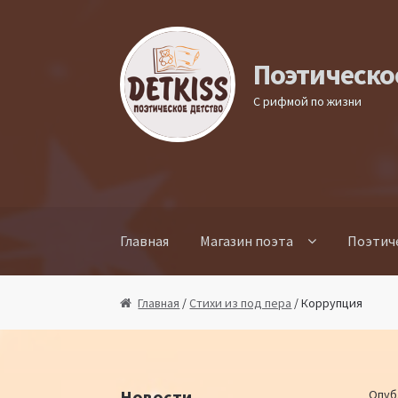
Перейти к навигации
Перейти к содержимому
Поэтическо
С рифмой по жизни
Главная
Магазин поэта
Поэтич
Главная
/
Стихи из под пера
/ Коррупция
Новости
Опуб