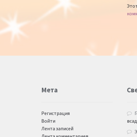
Этот
ком
Мета
Св
Регистрация
Г
Войти
вса
Лента записей
Лента комментариев