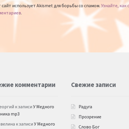
 сайт использует Akismet для борьбы со спамом.
Узнайте, как
ментариев
.
ежие комментарии
Свежие записи
еоргий
к записи
У Медного
Радуга
дника mp3
Прозрение
Эвелина
к записи
У Медного
Слово Бог