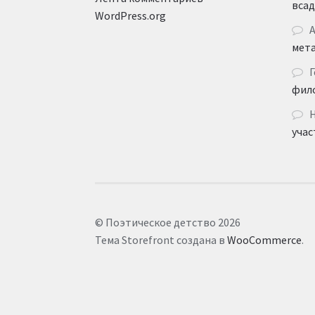
вса
WordPress.org
мет
Г
фил
учас
© Поэтическое детство 2026
Тема Storefront создана в
WooCommerce
.