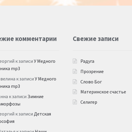
ежие комментарии
Свежие записи
еоргий
к записи
У Медного
Радуга
дника mp3
Прозрение
Эвелина
к записи
У Медного
Слово Бог
дника mp3
Материнское счастье
Анна
к записи
Зимние
Селигер
аморфозы
еоргий
к записи
Детская
ософия
Наталья
к записи
Наши