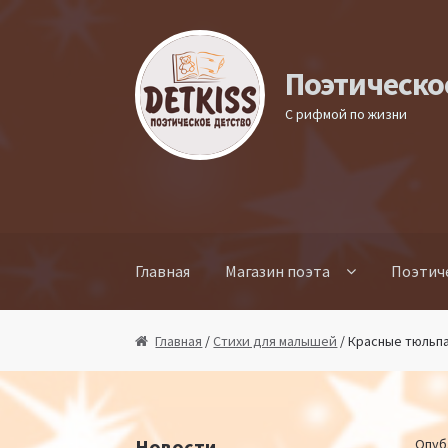
Перейти к навигации
Перейти к содержимому
Поэтическо
С рифмой по жизни
Главная
Магазин поэта
Поэтич
Главная
/
Стихи для малышей
/ Красные тюльп
Новости
Опуб