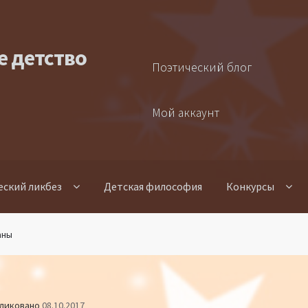
е детство
Поэтический блог
Мой аккаунт
еский ликбез
Детская философия
Конкурсы
аны
ликовано
08.10.2017