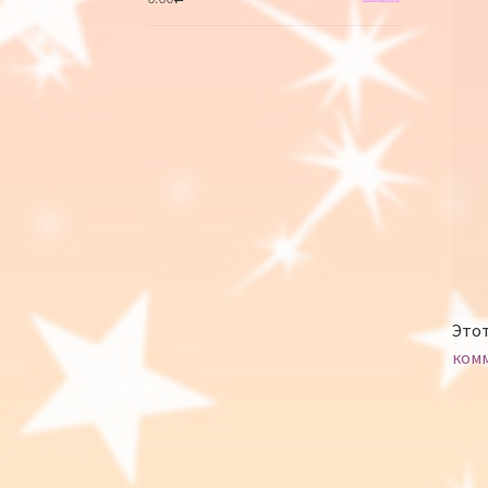
Этот
ком