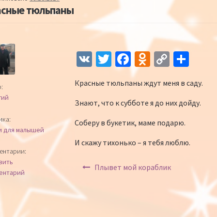
асные тюльпаны
Навигация по записям
V
T
Fa
O
C
О
K
wi
ce
d
o
т
Красные тюльпаны ждут меня в саду.
tt
b
n
p
п
:
гий
er
o
o
y
р
Знают, что к субботе я до них дойду.
o
kl
Li
а
ика:
Соберу в букетик, маме подарю.
и для малышей
k
as
n
в
И скажу тихонько – я тебя люблю.
sn
k
и
ентарии:
вить
iki
ть
Плывет мой кораблик
ентарий