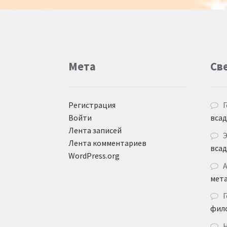
Мета
Св
Регистрация
Г
Войти
вса
Лента записей
Лента комментариев
вса
WordPress.org
мет
Г
фил