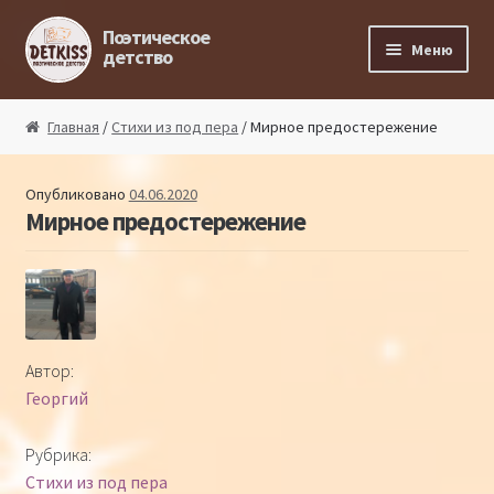
Перейти к навигации
Перейти к содержимому
Поэтическое
Меню
детство
Главная
Главная
/
Стихи из под пера
/ Мирное предостережение
Магазин поэта
Опубликовано
04.06.2020
Мирное предостережение
Поэтический ликбез
Поэтический блог
Стихи из под пера
Автор:
Георгий
Стихи для малышей
Рубрика:
Детская философия
Стихи из под пера