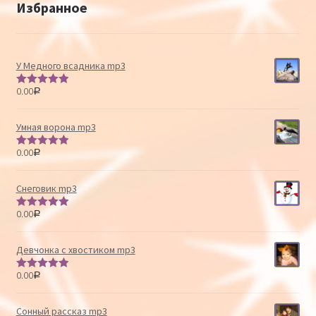
Избранное
У Медного всадника mp3
0.00
Р
Оценка
5.00
из 5
Умная ворона mp3
0.00
Р
Оценка
5.00
из 5
Снеговик mp3
0.00
Р
Оценка
5.00
из 5
Девчонка с хвостиком mp3
0.00
Р
Оценка
5.00
из 5
Сонный рассказ mp3