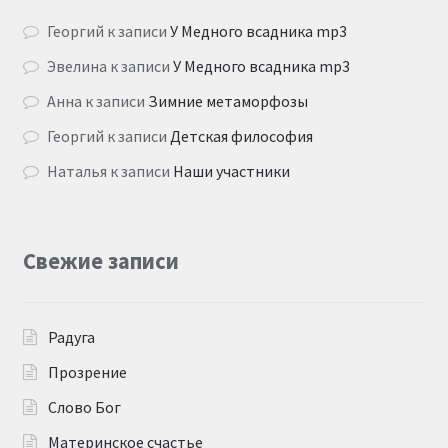
Георгий
к записи
У Медного всадника mp3
Эвелина
к записи
У Медного всадника mp3
Анна
к записи
Зимние метаморфозы
Георгий
к записи
Детская философия
Наталья
к записи
Наши участники
Свежие записи
Радуга
Прозрение
Слово Бог
Материнское счастье