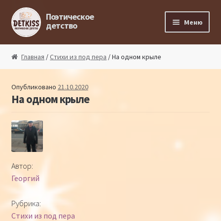
Перейти к навигации
Перейти к содержимому
Поэтическое
Меню
детство
Главная
Главная
/
Стихи из под пера
/ На одном крыле
Магазин поэта
Опубликовано
21.10.2020
На одном крыле
Поэтический ликбез
Поэтический блог
Стихи из под пера
Автор:
Георгий
Стихи для малышей
Рубрика:
Детская философия
Стихи из под пера