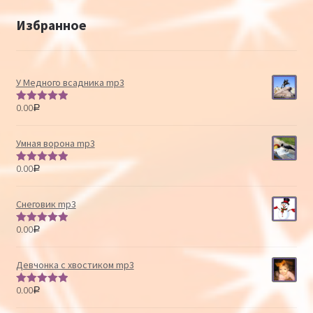
Избранное
У Медного всадника mp3
0.00
Р
Оценка
5.00
из 5
Умная ворона mp3
0.00
Р
Оценка
5.00
из 5
Снеговик mp3
0.00
Р
Оценка
5.00
из 5
Девчонка с хвостиком mp3
0.00
Р
Оценка
5.00
из 5