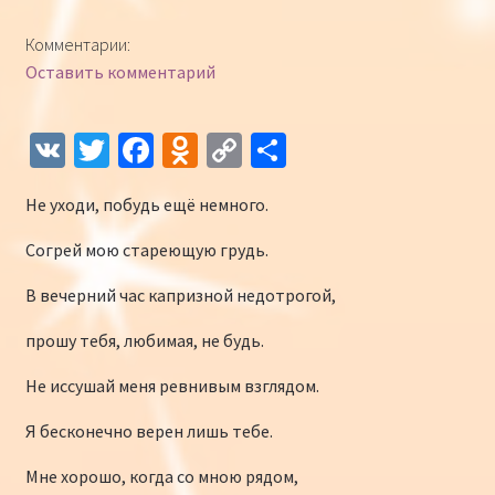
Конкурсы
Комментарии:
Оставить комментарий
Интернет-конкурс чтецов «Созвучие 2018»
Наши участники и победители
V
T
Fa
O
C
О
K
wi
ce
d
o
т
Интернет-конкурс чтецов «Созвучие 2017»
Не уходи, побудь ещё немного.
tt
b
n
p
п
er
o
o
y
р
Наши участники 2017
Согрей мою стареющую грудь.
o
kl
Li
а
В вечерний час капризной недотрогой,
Страничка победителей 2017
k
as
n
в
прошу тебя, любимая, не будь.
sn
k
и
Не иссушай меня ревнивым взглядом.
iki
ть
Я бесконечно верен лишь тебе.
Мне хорошо, когда со мною рядом,