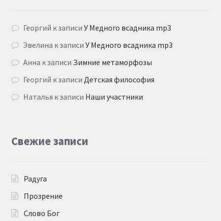
Георгий
к записи
У Медного всадника mp3
Эвелина
к записи
У Медного всадника mp3
Анна
к записи
Зимние метаморфозы
Георгий
к записи
Детская философия
Наталья
к записи
Наши участники
Свежие записи
Радуга
Прозрение
Слово Бог