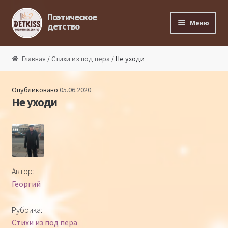
Перейти к навигации
Перейти к содержимому
Поэтическое
Меню
детство
Главная
Главная
/
Стихи из под пера
/ Не уходи
Магазин поэта
Опубликовано
05.06.2020
Не уходи
Поэтический ликбез
Поэтический блог
Стихи из под пера
Автор:
Георгий
Стихи для малышей
Рубрика:
Детская философия
Стихи из под пера