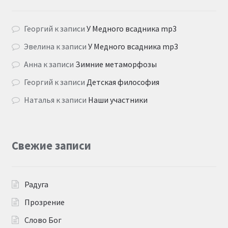
Георгий
к записи
У Медного всадника mp3
Эвелина
к записи
У Медного всадника mp3
Анна
к записи
Зимние метаморфозы
Георгий
к записи
Детская философия
Наталья
к записи
Наши участники
Свежие записи
Радуга
Прозрение
Слово Бог