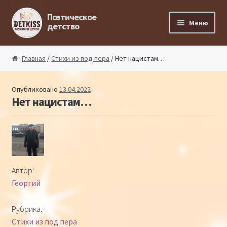
Перейти к навигации
Перейти к содержимому
Поэтическое
Меню
детство
Главная
Главная
/
Стихи из под пера
/ Нет нацистам…
Магазин поэта
Опубликовано
13.04.2022
Нет нацистам…
Поэтический ликбез
Поэтический блог
Стихи из под пера
Автор:
Георгий
Стихи для малышей
Рубрика:
Детская философия
Стихи из под пера