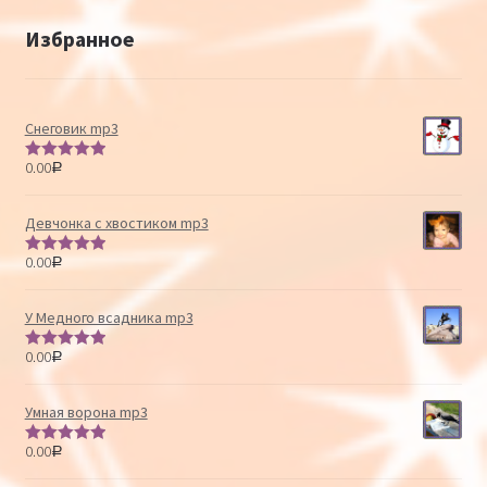
Избранное
Снеговик mp3
0.00
Р
Оценка
5.00
из 5
Девчонка с хвостиком mp3
0.00
Р
Оценка
5.00
из 5
У Медного всадника mp3
0.00
Р
Оценка
5.00
из 5
Умная ворона mp3
0.00
Р
Оценка
5.00
из 5