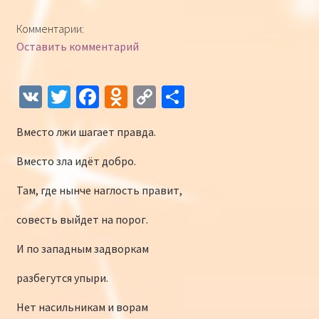
Конкурсы
Комментарии:
Оставить комментарий
Интернет-конкурс чтецов «Созвучие 2018»
Наши участники и победители
V
T
Fa
O
C
О
K
wi
ce
d
o
т
Интернет-конкурс чтецов «Созвучие 2017»
Вместо лжи шагает правда.
tt
b
n
p
п
er
o
o
y
р
Наши участники 2017
Вместо зла идёт добро.
o
kl
Li
а
Там, где нынче наглость правит,
Страничка победителей 2017
k
as
n
в
совесть выйдет на порог.
sn
k
и
И по западным задворкам
iki
ть
разбегутся упыри.
Нет насильникам и ворам