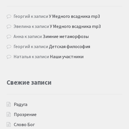
Георгий
к записи
У Медного всадника mp3
Эвелина
к записи
У Медного всадника mp3
Анна
к записи
Зимние метаморфозы
Георгий
к записи
Детская философия
Наталья
к записи
Наши участники
Свежие записи
Радуга
Прозрение
Слово Бог