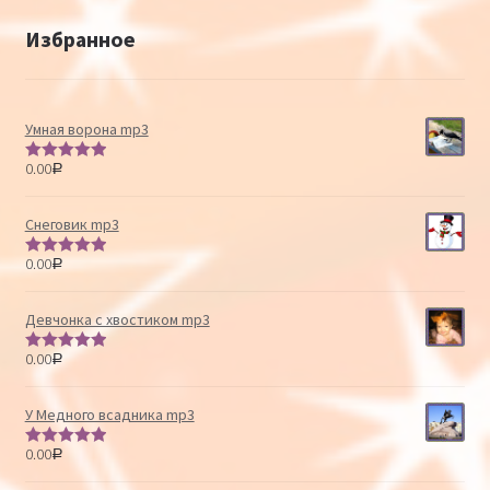
Избранное
Умная ворона mp3
0.00
Р
Оценка
5.00
из 5
Снеговик mp3
0.00
Р
Оценка
5.00
из 5
Девчонка с хвостиком mp3
0.00
Р
Оценка
5.00
из 5
У Медного всадника mp3
0.00
Р
Оценка
5.00
из 5