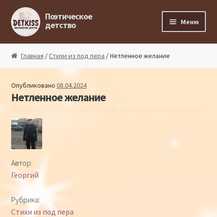
Перейти к навигации
Перейти к содержимому
Поэтическое
Меню
детство
Главная
Главная
/
Стихи из под пера
/ Нетленное желание
Магазин поэта
Опубликовано
08.04.2024
Нетленное желание
Поэтический ликбез
Поэтический блог
Стихи из под пера
Автор:
Георгий
Стихи для малышей
Рубрика:
Детская философия
Стихи из под пера