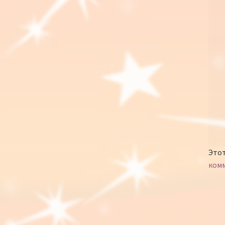
Этот
ком