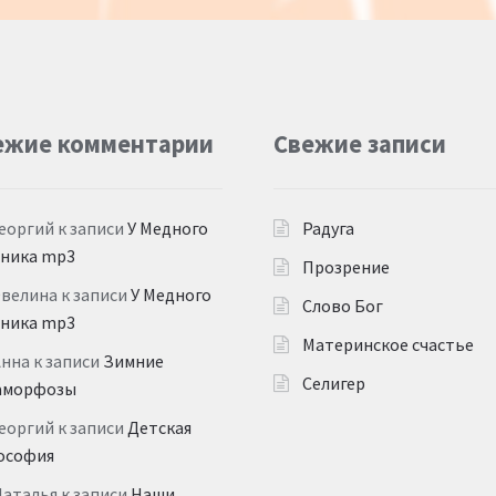
ежие комментарии
Свежие записи
еоргий
к записи
У Медного
Радуга
дника mp3
Прозрение
Эвелина
к записи
У Медного
Слово Бог
дника mp3
Материнское счастье
Анна
к записи
Зимние
Селигер
аморфозы
еоргий
к записи
Детская
ософия
Наталья
к записи
Наши