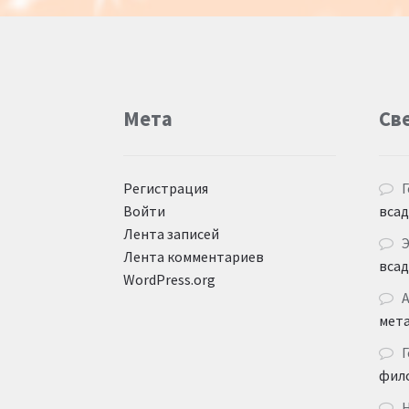
Мета
Св
Регистрация
Г
Войти
вса
Лента записей
Лента комментариев
вса
WordPress.org
мет
Г
фил