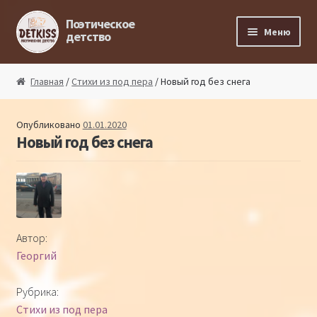
Перейти к навигации
Перейти к содержимому
Поэтическое
Меню
детство
Главная
Главная
/
Стихи из под пера
/ Новый год без снега
Магазин поэта
Опубликовано
01.01.2020
Новый год без снега
Поэтический ликбез
Поэтический блог
Стихи из под пера
Автор:
Георгий
Стихи для малышей
Рубрика:
Детская философия
Стихи из под пера