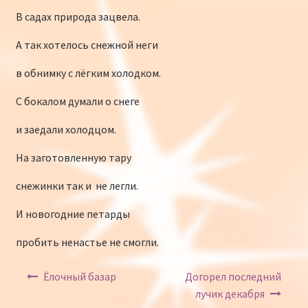
В садах природа зацвела.
А так хотелось снежной неги
в обнимку с лёгким холодком.
С бокалом думали о снеге
и заедали холодцом.
На заготовленную тару
снежинки так и не легли.
И новогодние петарды
пробить ненастье не смогли.
Навигация по записям
Ёлочный базар
Догорел последний
лучик декабря