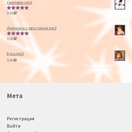
Снеговик mp3
0.00
Р
Оценка
5.00
из 5
Девчонка с хвостиком mp3
0.00
Р
Оценка
5.00
из 5
Бука mp3
0.00
Р
Мета
Регистрация
Войти