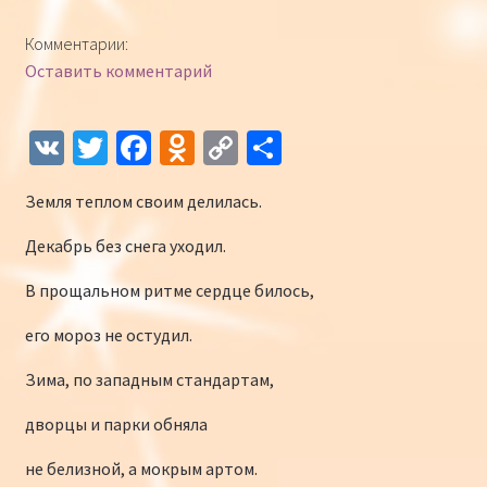
Конкурсы
Комментарии:
Оставить комментарий
Интернет-конкурс чтецов «Созвучие 2018»
Наши участники и победители
V
T
Fa
O
C
О
K
wi
ce
d
o
т
Интернет-конкурс чтецов «Созвучие 2017»
Земля теплом своим делилась.
tt
b
n
p
п
er
o
o
y
р
Наши участники 2017
Декабрь без снега уходил.
o
kl
Li
а
В прощальном ритме сердце билось,
Страничка победителей 2017
k
as
n
в
его мороз не остудил.
sn
k
и
Зима, по западным стандартам,
iki
ть
дворцы и парки обняла
не белизной, а мокрым артом.