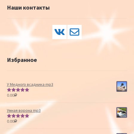
Наши контакты
Избранное
У Медного всадника mp3
0.00
Р
Оценка
5.00
из 5
Умная ворона mp3
0.00
Р
Оценка
5.00
из 5