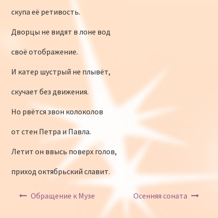
скупа её ретивость.
Дворцы не видят в лоне вод
своё отображение.
И катер шустрый не плывёт,
скучает без движения.
Но рвётся звон колоколов
от стен Петра и Павла.
Летит он ввысь поверх голов,
приход октябрьский славит.
Навигация по записям
Обращение к Музе
Осенняя соната