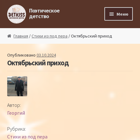
Перейти к навигации
Перейти к содержимому
Поэтическое
Меню
детство
Главная
Главная
/
Стихи из под пера
/ Октябрьский приход
Магазин поэта
Опубликовано
03.10.2024
Октябрьский приход
Поэтический ликбез
Поэтический блог
Стихи из под пера
Автор:
Георгий
Стихи для малышей
Рубрика:
Детская философия
Стихи из под пера