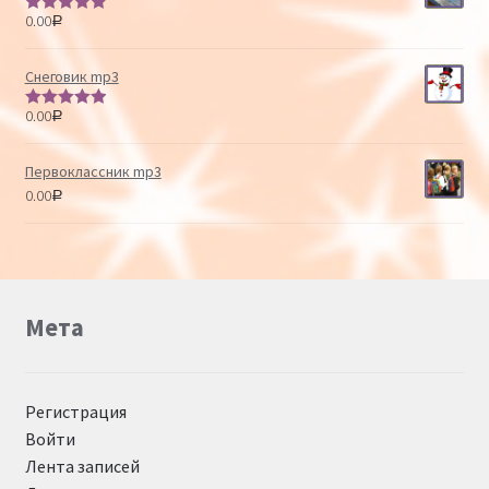
0.00
Р
Оценка
5.00
из 5
Снеговик mp3
0.00
Р
Оценка
5.00
из 5
Первоклассник mp3
0.00
Р
Мета
Регистрация
Войти
Лента записей