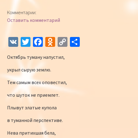
Конкурсы
Комментарии:
Оставить комментарий
Интернет-конкурс чтецов «Созвучие 2018»
Наши участники и победители
V
T
Fa
O
C
О
K
wi
ce
d
o
т
Интернет-конкурс чтецов «Созвучие 2017»
Октябрь туману напустил,
tt
b
n
p
п
er
o
o
y
р
Наши участники 2017
укрыл сырую землю.
o
kl
Li
а
Тем самым всех оповестил,
Страничка победителей 2017
k
as
n
в
что шуток не приемлет.
sn
k
и
Плывут златые купола
iki
ть
в туманной перспективе.
Нева притихшая бела,