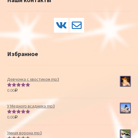
Избранное
Девчонка с хвостиком mp3
0.00
Р
Оценка
5.00
из 5
У Медного всадника mp3
0.00
Р
Оценка
5.00
из 5
Умная ворона mp3