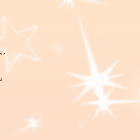
ме.
и