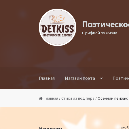
Перейти к навигации
Перейти к содержимому
Поэтическо
С рифмой по жизни
Главная
Магазин поэта
Поэтич
Главная
/
Стихи из под пера
/ Осенний пейзаж
Новости
Опуб