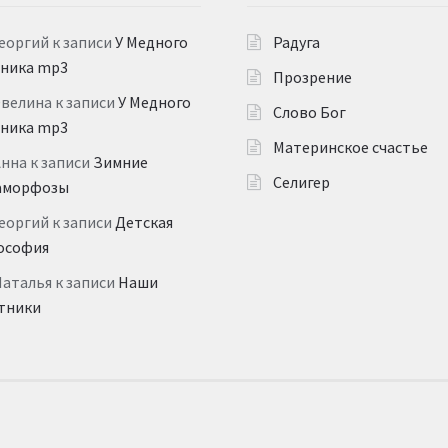
еоргий
к записи
У Медного
Радуга
дника mp3
Прозрение
Эвелина
к записи
У Медного
Слово Бог
дника mp3
Материнское счастье
Анна
к записи
Зимние
Селигер
аморфозы
еоргий
к записи
Детская
ософия
Наталья
к записи
Наши
тники