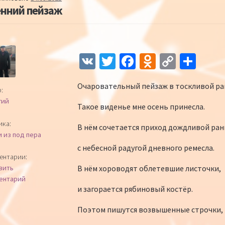
енний пейзаж
Навигация по записям
V
T
Fa
O
C
О
K
wi
ce
d
o
т
Очаровательный пейзаж в тоскливой ра
tt
b
n
p
п
:
гий
er
o
o
y
р
Такое виденье мне осень принесла.
o
kl
Li
а
ика:
В нём сочетается приход дождливой ран
и из под пера
k
as
n
в
с небесной радугой дневного ремесла.
sn
k
и
ентарии:
В нём хороводят облетевшие листочки,
вить
iki
ть
ентарий
и загорается рябиновый костёр.
Поэтом пишутся возвышенные строчки,