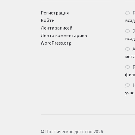
Регистрация
Г
Войти
вса
Лента записей
Лента комментариев
вса
WordPress.org
мет
Г
фил
учас
© Поэтическое детство 2026