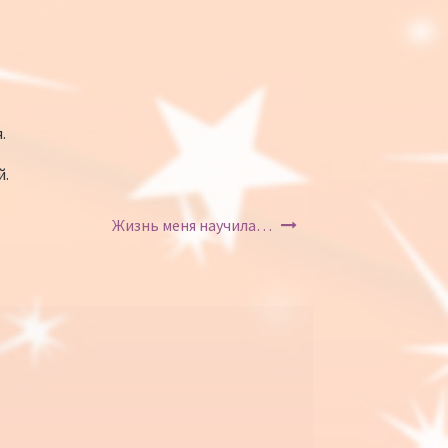
.
й.
Жизнь меня научила…