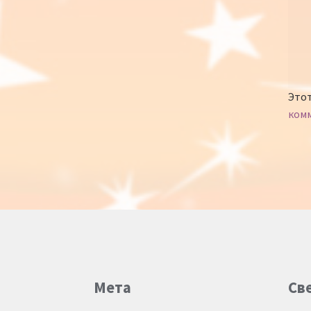
Этот
ком
Мета
Св