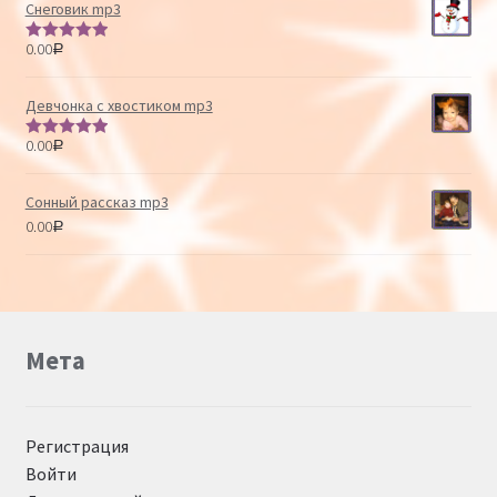
Снеговик mp3
0.00
Р
Оценка
5.00
из 5
Девчонка с хвостиком mp3
0.00
Р
Оценка
5.00
из 5
Сонный рассказ mp3
0.00
Р
Мета
Регистрация
Войти