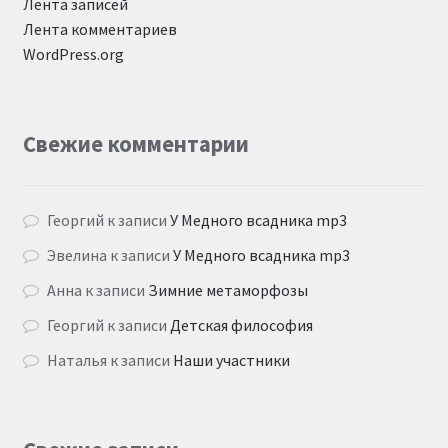
Лента записей
Лента комментариев
WordPress.org
Свежие комментарии
Георгий
к записи
У Медного всадника mp3
Эвелина
к записи
У Медного всадника mp3
Анна
к записи
Зимние метаморфозы
Георгий
к записи
Детская философия
Наталья
к записи
Наши участники