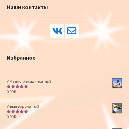
Наши контакты
Избранное
У Медного всадника mp3
0.00
Р
Оценка
5.00
из 5
Умная ворона mp3
0.00
Р
Оценка
5.00
из 5