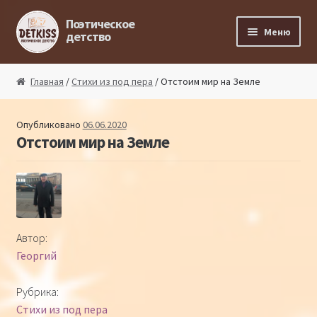
Перейти к навигации
Перейти к содержимому
Поэтическое
Меню
детство
Главная
Главная
/
Стихи из под пера
/ Отстоим мир на Земле
Магазин поэта
Опубликовано
06.06.2020
Отстоим мир на Земле
Поэтический ликбез
Поэтический блог
Стихи из под пера
Автор:
Георгий
Стихи для малышей
Рубрика:
Детская философия
Стихи из под пера