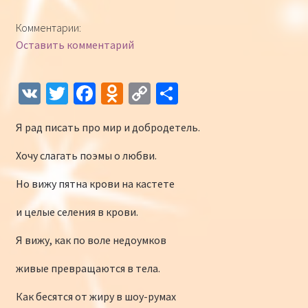
Конкурсы
Комментарии:
Оставить комментарий
Интернет-конкурс чтецов «Созвучие 2018»
Наши участники и победители
V
T
Fa
O
C
О
K
wi
ce
d
o
т
Интернет-конкурс чтецов «Созвучие 2017»
Я рад писать про мир и добродетель.
tt
b
n
p
п
er
o
o
y
р
Наши участники 2017
Хочу слагать поэмы о любви.
o
kl
Li
а
Но вижу пятна крови на кастете
Страничка победителей 2017
k
as
n
в
и целые селения в крови.
sn
k
и
Я вижу, как по воле недоумков
iki
ть
живые превращаются в тела.
Как бесятся от жиру в шоу-румах