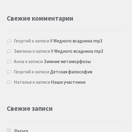
Свежие комментарии
Георгий
к записи
У Медного всадника mp3
Эвелина
к записи
У Медного всадника mp3
Анна
к записи
Зимние метаморфозы
Георгий
к записи
Детская философия
Наталья
к записи
Наши участники
Свежие записи
Радуга