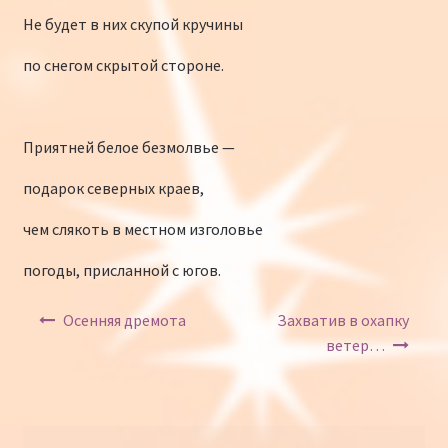
Не будет в них скупой кручины
по снегом скрытой стороне.
Приятней белое безмолвье —
подарок северных краев,
чем слякоть в местном изголовье
погоды, присланной с югов.
Навигация по записям
Осенняя дремота
Захватив в охапку
ветер…