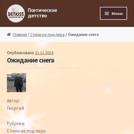
Перейти к навигации
Перейти к содержимому
Поэтическое
Меню
детство
Главная
Главная
/
Стихи из под пера
/ Ожидание снега
Магазин поэта
Опубликовано
21.11.2018
Ожидание снега
Поэтический ликбез
Поэтический блог
Стихи из под пера
Автор:
Георгий
Стихи для малышей
Рубрика:
Детская философия
Стихи из под пера