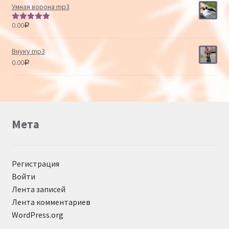
Умная ворона mp3
0.00
Р
Оценка
5.00
из 5
Внуку mp3
0.00
Р
Мета
Регистрация
Войти
Лента записей
Лента комментариев
WordPress.org