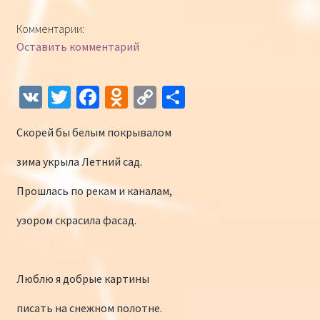
Конкурсы
Комментарии:
Оставить комментарий
Интернет-конкурс чтецов «Созвучие 2018»
Наши участники и победители
V
T
Fa
O
C
О
K
wi
ce
d
o
т
Интернет-конкурс чтецов «Созвучие 2017»
Скорей бы белым покрывалом
tt
b
n
p
п
er
o
o
y
р
Наши участники 2017
зима укрыла Летний сад.
o
kl
Li
а
Прошлась по рекам и каналам,
Страничка победителей 2017
k
as
n
в
узором скрасила фасад.
sn
k
и
iki
ть
Люблю я добрые картины
писать на снежном полотне.