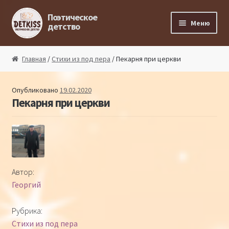
Перейти к навигации
Перейти к содержимому
Поэтическое
Меню
детство
Главная
Главная
/
Стихи из под пера
/ Пекарня при церкви
Магазин поэта
Опубликовано
19.02.2020
Пекарня при церкви
Поэтический ликбез
Поэтический блог
Стихи из под пера
Автор:
Георгий
Стихи для малышей
Рубрика:
Детская философия
Стихи из под пера