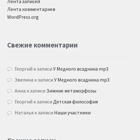
Лента записей
Лента комментариев
WordPress.org
Свежие комментарии
Георгий
к записи
У Медного всадника mp3
Эвелина
к записи
У Медного всадника mp3
Анна
к записи
Зимние метаморфозы
Георгий
к записи
Детская философия
Наталья
к записи
Наши участники