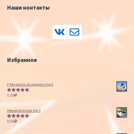
Наши контакты
Избранное
У Медного всадника mp3
0.00
Р
Оценка
5.00
из 5
Умная ворона mp3
0.00
Р
Оценка
5.00
из 5