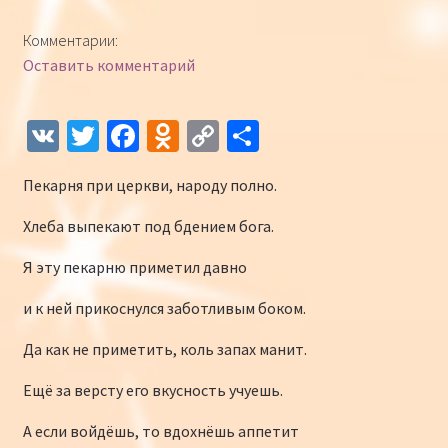
Конкурсы
Комментарии:
Оставить комментарий
Интернет-конкурс чтецов «Созвучие 2018»
Наши участники и победители
V
T
Fa
O
C
О
K
wi
ce
d
o
т
Интернет-конкурс чтецов «Созвучие 2017»
Пекарня при церкви, народу полно.
tt
b
n
p
п
er
o
o
y
р
Наши участники 2017
Хлеба выпекают под бдением бога.
o
kl
Li
а
Я эту пекарню приметил давно
Страничка победителей 2017
k
as
n
в
и к ней прикоснулся заботливым боком.
sn
k
и
Да как не приметить, коль запах манит.
iki
ть
Ещё за версту его вкусность учуешь.
А если войдёшь, то вдохнёшь аппетит