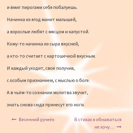
и вмиг пирогами себя побалуешь.
Начинка из ягод манит малышей,
а взрослые любят с мясцом и капустой.
Кому-то начинка из сыра вкусней,
а кто-то считает с картошечкой вкусным.
И каждый уходит, своё получив,
с особым признанием, с мыслью о боге.
А в чьём-то сознании молитва звучит,
знать снова сюда принесут его ноги.
Навигация по записям
Весенний ручеёк
В стихах я обнажаться
не хочу…