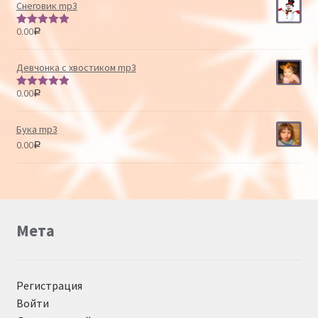
Снеговик mp3
0.00
Р
Оценка
5.00
из 5
Девчонка с хвостиком mp3
0.00
Р
Оценка
5.00
из 5
Бука mp3
0.00
Р
Мета
Регистрация
Войти