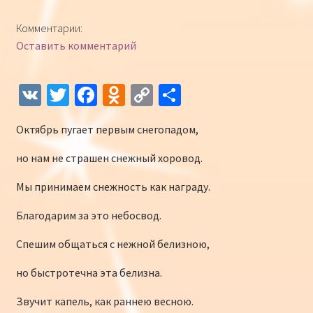
Конкурсы
Комментарии:
Оставить комментарий
Интернет-конкурс чтецов «Созвучие 2018»
Наши участники и победители
V
T
Fa
O
C
О
K
wi
ce
d
o
т
Интернет-конкурс чтецов «Созвучие 2017»
Октябрь пугает первым снегопадом,
tt
b
n
p
п
er
o
o
y
р
Наши участники 2017
но нам не страшен снежный хоровод.
o
kl
Li
а
Мы принимаем снежность как награду.
Страничка победителей 2017
k
as
n
в
Благодарим за это небосвод.
sn
k
и
Спешим общаться с нежной белизною,
iki
ть
но быстротечна эта белизна.
Звучит капель, как раннею весною.