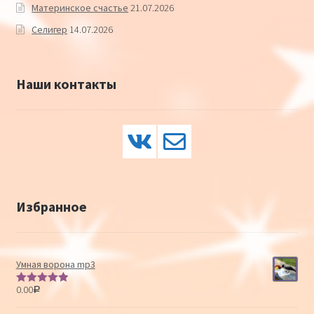
Материнское счастье
21.07.2026
Селигер
14.07.2026
Наши контакты
Избранное
Умная ворона mp3
0.00
Р
Оценка
5.00
из 5