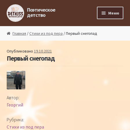
Перейти к навигации
Перейти к содержимому
Поэтическое
Меню
детство
Главная
Главная
/
Стихи из под пера
/ Первый снегопад
Магазин поэта
Опубликовано
19.10.2021
Первый снегопад
Поэтический ликбез
Поэтический блог
Стихи из под пера
Автор:
Георгий
Стихи для малышей
Рубрика:
Детская философия
Стихи из под пера