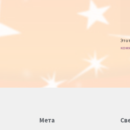
Этот
ком
Мета
Св