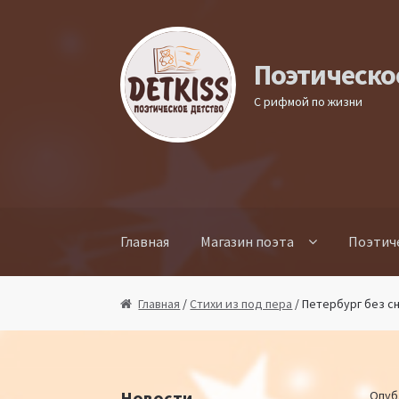
Перейти к навигации
Перейти к содержимому
Поэтическо
С рифмой по жизни
Главная
Магазин поэта
Поэтич
Главная
/
Стихи из под пера
/ Петербург без с
Новости
Опуб