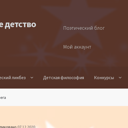
е детство
Поэтический блог
Мой аккаунт
еский ликбез
Детская философия
Конкурсы
нега
ликовано
07.12.2020