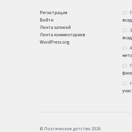
Регистрация
Г
Войти
вса
Лента записей
Лента комментариев
вса
WordPress.org
мет
Г
фил
учас
© Поэтическое детство 2026