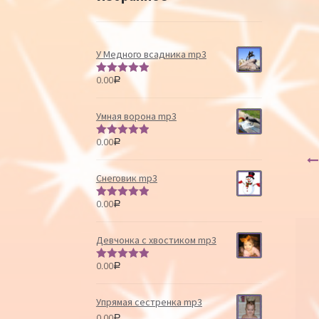
У Медного всадника mp3
0.00
Р
Оценка
5.00
из 5
Умная ворона mp3
0.00
Р
Оценка
5.00
из 5
Снеговик mp3
0.00
Р
Оценка
5.00
из 5
Девчонка с хвостиком mp3
0.00
Р
Оценка
5.00
из 5
Упрямая сестренка mp3
0.00
Р