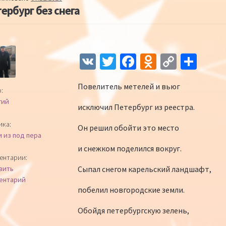
ербург без снега
Навигация по записям
V
T
Fa
O
C
О
K
wi
ce
d
o
т
Повелитель метелей и вьюг
tt
b
n
p
п
:
гий
er
o
o
y
р
исключил Петербург из реестра.
o
kl
Li
а
ика:
Он решил обойти это место
и из под пера
k
as
n
в
и снежком поделился вокруг.
sn
k
и
ентарии:
Сыпал снегом карельский ландшафт,
вить
iki
ть
ентарий
побелил новгородские земли.
Обойдя петербургскую зелень,