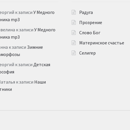
еоргий
к записи
У Медного
Радуга
дника mp3
Прозрение
Эвелина
к записи
У Медного
Слово Бог
дника mp3
Материнское счастье
Анна
к записи
Зимние
Селигер
аморфозы
еоргий
к записи
Детская
ософия
Наталья
к записи
Наши
тники