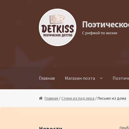
Перейти к навигации
Перейти к содержимому
Поэтическо
С рифмой по жизни
Главная
Магазин поэта
Поэтич
Главная
/
Стихи из под пера
/ Письмо из дома
Новости
Опуб