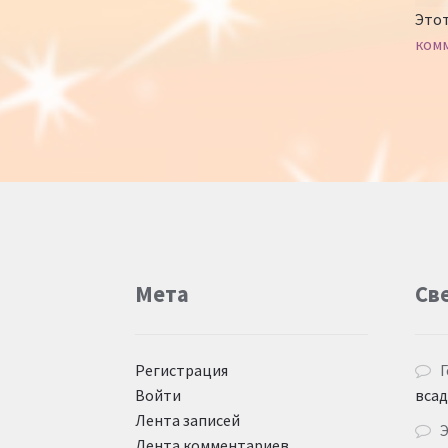
Этот
ком
Мета
Св
Регистрация
Г
Войти
вса
Лента записей
Лента комментариев