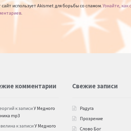
 сайт использует Akismet для борьбы со спамом.
Узнайте, как
ментариев
.
ежие комментарии
Свежие записи
еоргий
к записи
У Медного
Радуга
дника mp3
Прозрение
Эвелина
к записи
У Медного
Слово Бог