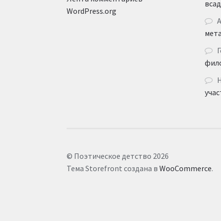
вса
WordPress.org
мет
Г
фил
учас
© Поэтическое детство 2026
Тема Storefront создана в
WooCommerce
.