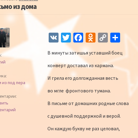
ьмо из дома
Навигация по записям
V
T
Fa
O
C
О
K
wi
ce
d
o
т
В минуты затишья уставший боец
tt
b
n
p
п
:
гий
er
o
o
y
р
конверт доставал из кармана.
o
kl
Li
а
ика:
И грела его долгожданная весть
и из под пера
k
as
n
в
во мгле фронтового тумана.
sn
k
и
ентарии:
В письме от домашних родные слова
вить
iki
ть
ентарий
с душевной поддержкой и верой.
Он каждую букву не раз целовал,