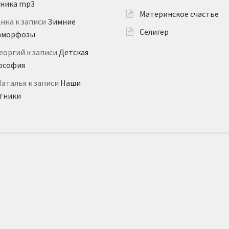
дника mp3
Материнское счастье
Анна
к записи
Зимние
Селигер
аморфозы
еоргий
к записи
Детская
ософия
Наталья
к записи
Наши
тники