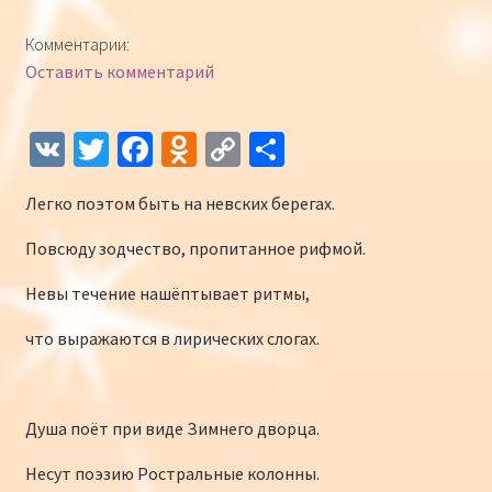
Конкурсы
Комментарии:
Оставить комментарий
Интернет-конкурс чтецов «Созвучие 2018»
Наши участники и победители
V
T
Fa
O
C
О
K
wi
ce
d
o
т
Интернет-конкурс чтецов «Созвучие 2017»
Легко поэтом быть на невских берегах.
tt
b
n
p
п
er
o
o
y
р
Наши участники 2017
Повсюду зодчество, пропитанное рифмой.
o
kl
Li
а
Невы течение нашёптывает ритмы,
Страничка победителей 2017
k
as
n
в
что выражаются в лирических слогах.
sn
k
и
iki
ть
Душа поёт при виде Зимнего дворца.
Несут поэзию Ростральные колонны.