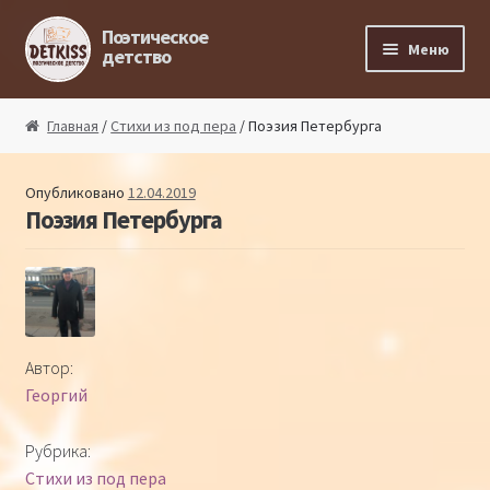
Перейти к навигации
Перейти к содержимому
Поэтическое
Меню
детство
Главная
Главная
/
Стихи из под пера
/ Поэзия Петербурга
Магазин поэта
Опубликовано
12.04.2019
Поэзия Петербурга
Поэтический ликбез
Поэтический блог
Стихи из под пера
Автор:
Георгий
Стихи для малышей
Рубрика:
Детская философия
Стихи из под пера