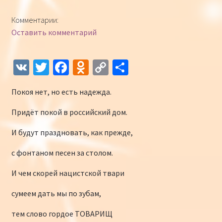
Конкурсы
Комментарии:
Оставить комментарий
Интернет-конкурс чтецов «Созвучие 2018»
Наши участники и победители
V
T
Fa
O
C
О
K
wi
ce
d
o
т
Интернет-конкурс чтецов «Созвучие 2017»
Покоя нет, но есть надежда.
tt
b
n
p
п
er
o
o
y
р
Наши участники 2017
Придёт покой в российский дом.
o
kl
Li
а
И будут праздновать, как прежде,
Страничка победителей 2017
k
as
n
в
с фонтаном песен за столом.
sn
k
и
И чем скорей нацистской твари
iki
ть
сумеем дать мы по зубам,
тем слово гордое ТОВАРИЩ