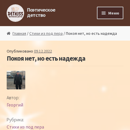
Перейти к навигации
Перейти к содержимому
Поэтическое
Меню
детство
Главная
Главная
/
Стихи из под пера
/ Покоя нет, но есть надежда
Магазин поэта
Опубликовано
09.12.2022
Покоя нет, но есть надежда
Поэтический ликбез
Поэтический блог
Стихи из под пера
Автор:
Георгий
Стихи для малышей
Рубрика:
Детская философия
Стихи из под пера