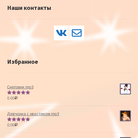
Наши контакты
Избранное
Снеговик mp3
0.00
Р
Оценка
5.00
из 5
Девчонка с хвостиком mp3
0.00
Р
Оценка
5.00
из 5