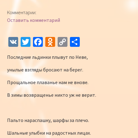
Конкурсы
Комментарии:
Оставить комментарий
Интернет-конкурс чтецов «Созвучие 2018»
Наши участники и победители
V
T
Fa
O
C
О
K
wi
ce
d
o
т
Интернет-конкурс чтецов «Созвучие 2017»
Последние льдинки плывут по Неве,
tt
b
n
p
п
er
o
o
y
р
Наши участники 2017
унылые взгляды бросают на берег.
o
kl
Li
а
Прощальное плаванье нам не внове.
Страничка победителей 2017
k
as
n
в
В зимы возвращенье никто уж не верит.
sn
k
и
iki
ть
Пальто нараспашку, шарфы за плечо.
Шальные улыбки на радостных лицах.