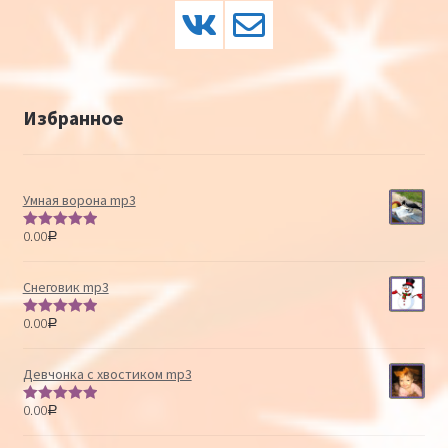
Избранное
Умная ворона mp3
0.00
Р
Оценка
5.00
из 5
Снеговик mp3
0.00
Р
Оценка
5.00
из 5
Девчонка с хвостиком mp3
0.00
Р
Оценка
5.00
из 5