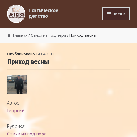
Перейти к навигации
Перейти к содержимому
Поэтическое
Меню
детство
Главная
Главная
/
Стихи из под пера
/ Приход весны
Магазин поэта
Опубликовано
14.04.2018
Приход весны
Поэтический ликбез
Поэтический блог
Стихи из под пера
Автор:
Георгий
Стихи для малышей
Рубрика:
Детская философия
Стихи из под пера