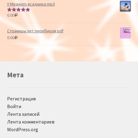
У Медного всадника mp3
0.00
Р
Оценка
5.00
из 5
Страницы лет перебирая pdf
0.00
Р
Мета
Регистрация
Войти
Лента записей
Лента комментариев
WordPress.org