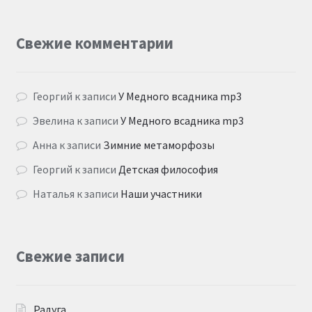
Свежие комментарии
Георгий
к записи
У Медного всадника mp3
Эвелина
к записи
У Медного всадника mp3
Анна
к записи
Зимние метаморфозы
Георгий
к записи
Детская философия
Наталья
к записи
Наши участники
Свежие записи
Радуга