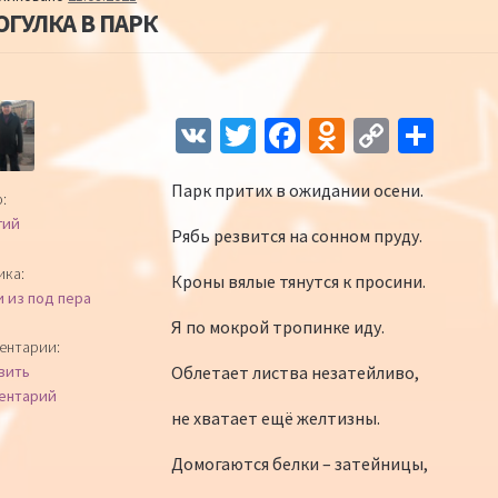
ОГУЛКА В ПАРК
Навигация по записям
V
T
Fa
O
C
О
K
wi
ce
d
o
т
Парк притих в ожидании осени.
tt
b
n
p
п
:
гий
er
o
o
y
р
Рябь резвится на сонном пруду.
o
kl
Li
а
ика:
Кроны вялые тянутся к просини.
и из под пера
k
as
n
в
Я по мокрой тропинке иду.
sn
k
и
ентарии:
Облетает листва незатейливо,
вить
iki
ть
ентарий
не хватает ещё желтизны.
Домогаются белки – затейницы,