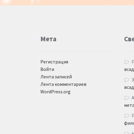
Мета
Св
Регистрация
Г
Войти
вса
Лента записей
Лента комментариев
вса
WordPress.org
мет
Г
фил