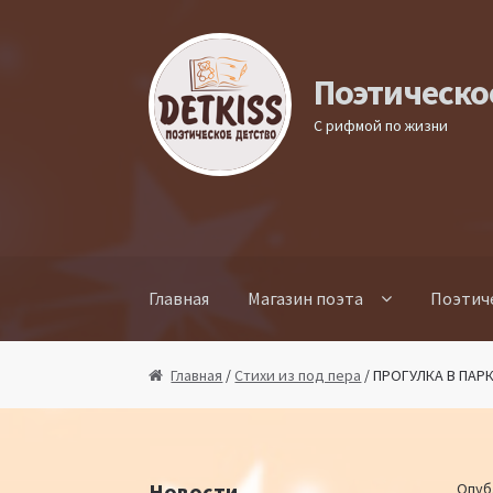
Перейти к навигации
Перейти к содержимому
Поэтическо
С рифмой по жизни
Главная
Магазин поэта
Поэтич
Главная
/
Стихи из под пера
/ ПРОГУЛКА В ПАР
Новости
Опуб