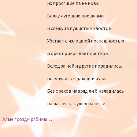
их просящие па не новы.
Белку я угощаю орешками
и слежу за пушистым хвостом.
Убегает с излишней поспешностью
и орех прикрывает листком.
Вслед за ней и другие повадились,
потянулись к дающей руке.
Без орехов навряд ли б наладилась
наша связь, я ушёл налегке.
Алые грозди рябины…