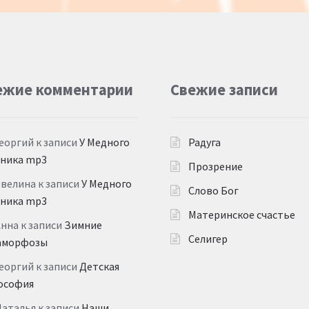
ежие комментарии
Свежие записи
еоргий
к записи
У Медного
Радуга
дника mp3
Прозрение
Эвелина
к записи
У Медного
Слово Бог
дника mp3
Материнское счастье
Анна
к записи
Зимние
Селигер
аморфозы
еоргий
к записи
Детская
ософия
Наталья
к записи
Наши