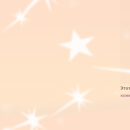
Этот
ком