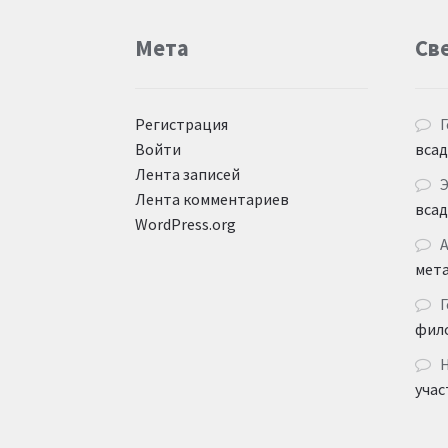
Мета
Св
Регистрация
Г
Войти
вса
Лента записей
Лента комментариев
вса
WordPress.org
мет
Г
фил
учас