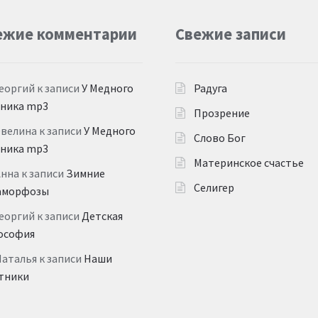
ежие комментарии
Свежие записи
еоргий
к записи
У Медного
Радуга
дника mp3
Прозрение
Эвелина
к записи
У Медного
Слово Бог
дника mp3
Материнское счастье
Анна
к записи
Зимние
Селигер
аморфозы
еоргий
к записи
Детская
ософия
Наталья
к записи
Наши
тники