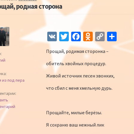
щай, родная сторона
Навигация по записям
V
T
Fa
O
C
О
K
wi
ce
d
o
т
Прощай, родимая сторонка –
tt
b
n
p
п
:
гий
er
o
o
y
р
обитель хвойных процедур.
o
kl
Li
а
ика:
Живой источник песен звонких,
и из под пера
k
as
n
в
что сбил с меня хмельную дурь.
sn
k
и
ентарии:
вить
iki
ть
ентарий
Прощайте, милые берёзы.
Я сохраню ваш нежный лик