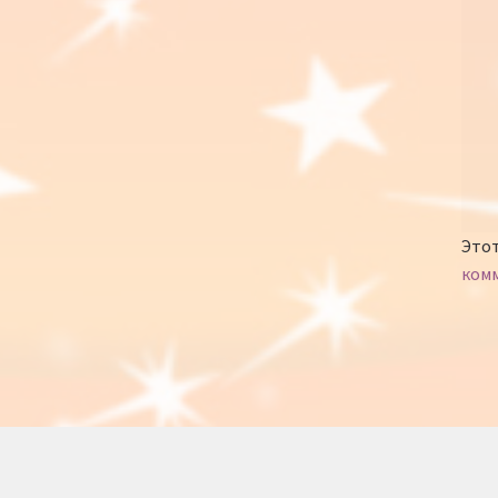
Этот
ком