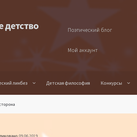
е детство
Поэтический блог
Мой аккаунт
еский ликбез
Детская философия
Конкурсы
 сторона
ликовано
09.06.2019