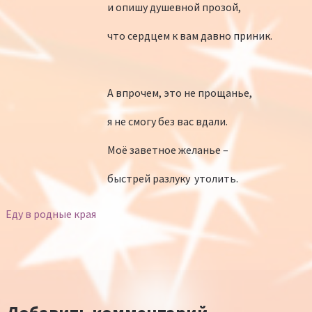
и опишу душевной прозой,
что сердцем к вам давно приник.
А впрочем, это не прощанье,
я не смогу без вас вдали.
Моё заветное желанье –
быстрей разлуку утолить.
Еду в родные края