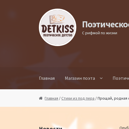
Перейти к навигации
Перейти к содержимому
Поэтическо
С рифмой по жизни
Главная
Магазин поэта
Поэтич
Главная
/
Стихи из под пера
/ Прощай, родная
Новости
Опуб