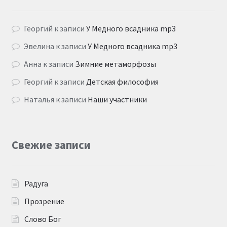
Георгий
к записи
У Медного всадника mp3
Эвелина
к записи
У Медного всадника mp3
Анна
к записи
Зимние метаморфозы
Георгий
к записи
Детская философия
Наталья
к записи
Наши участники
Свежие записи
Радуга
Прозрение
Слово Бог