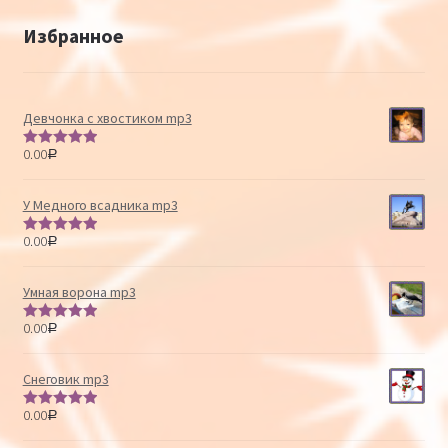
Избранное
Девчонка с хвостиком mp3
0.00
Р
Оценка
5.00
из 5
У Медного всадника mp3
0.00
Р
Оценка
5.00
из 5
Умная ворона mp3
0.00
Р
Оценка
5.00
из 5
Снеговик mp3
0.00
Р
Оценка
5.00
из 5