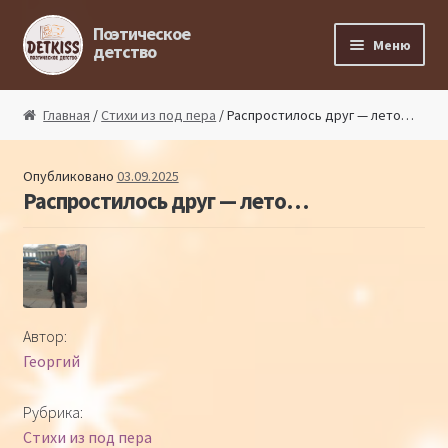
Перейти к навигации
Перейти к содержимому
Поэтическое
Меню
детство
Главная
Главная
/
Стихи из под пера
/ Распростилось друг — лето…
Магазин поэта
Опубликовано
03.09.2025
Распростилось друг — лето…
Поэтический ликбез
Поэтический блог
Стихи из под пера
Автор:
Георгий
Стихи для малышей
Рубрика:
Детская философия
Стихи из под пера