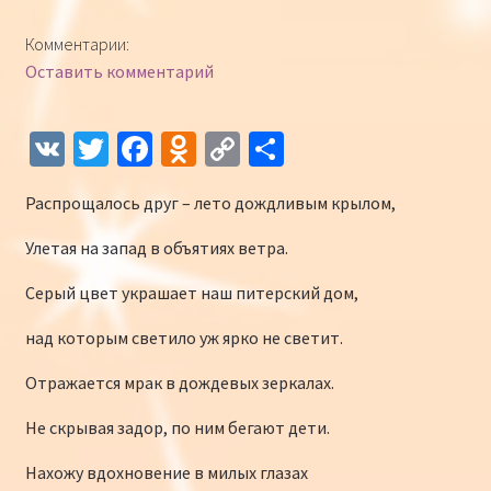
Конкурсы
Комментарии:
Оставить комментарий
Интернет-конкурс чтецов «Созвучие 2018»
Наши участники и победители
V
T
Fa
O
C
О
K
wi
ce
d
o
т
Интернет-конкурс чтецов «Созвучие 2017»
Распрощалось друг – лето дождливым крылом,
tt
b
n
p
п
er
o
o
y
р
Наши участники 2017
Улетая на запад в объятиях ветра.
o
kl
Li
а
Серый цвет украшает наш питерский дом,
Страничка победителей 2017
k
as
n
в
над которым светило уж ярко не светит.
sn
k
и
Отражается мрак в дождевых зеркалах.
iki
ть
Не скрывая задор, по ним бегают дети.
Нахожу вдохновение в милых глазах