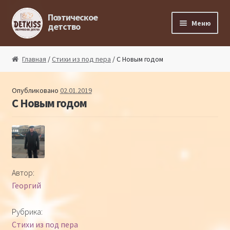
Перейти к навигации
Перейти к содержимому
Поэтическое
Меню
детство
Главная
Главная
/
Стихи из под пера
/ С Новым годом
Магазин поэта
Опубликовано
02.01.2019
С Новым годом
Поэтический ликбез
Поэтический блог
Стихи из под пера
Автор:
Георгий
Стихи для малышей
Рубрика:
Детская философия
Стихи из под пера