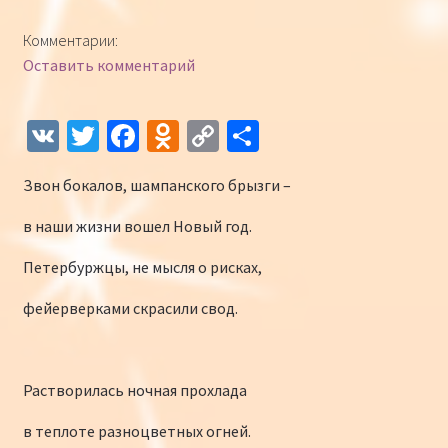
Конкурсы
Комментарии:
Оставить комментарий
Интернет-конкурс чтецов «Созвучие 2018»
Наши участники и победители
V
T
Fa
O
C
О
K
wi
ce
d
o
т
Интернет-конкурс чтецов «Созвучие 2017»
Звон бокалов, шампанского брызги –
tt
b
n
p
п
er
o
o
y
р
Наши участники 2017
в наши жизни вошел Новый год.
o
kl
Li
а
Петербуржцы, не мысля о рисках,
Страничка победителей 2017
k
as
n
в
фейерверками скрасили свод.
sn
k
и
iki
ть
Растворилась ночная прохлада
в теплоте разноцветных огней.