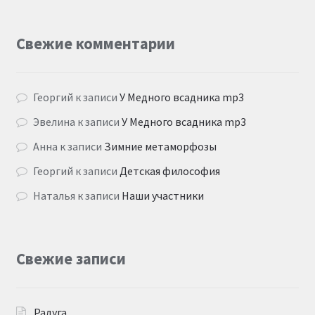
Свежие комментарии
Георгий
к записи
У Медного всадника mp3
Эвелина
к записи
У Медного всадника mp3
Анна
к записи
Зимние метаморфозы
Георгий
к записи
Детская философия
Наталья
к записи
Наши участники
Свежие записи
Радуга