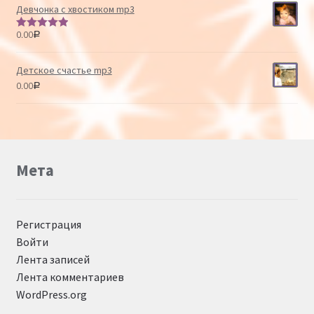
Девчонка с хвостиком mp3
0.00
Р
Оценка
5.00
из 5
Детское счастье mp3
0.00
Р
Мета
Регистрация
Войти
Лента записей
Лента комментариев
WordPress.org