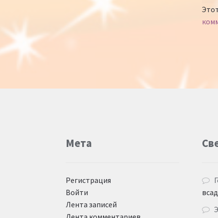
Этот
ком
Мета
Св
Регистрация
Г
Войти
вса
Лента записей
Лента комментариев