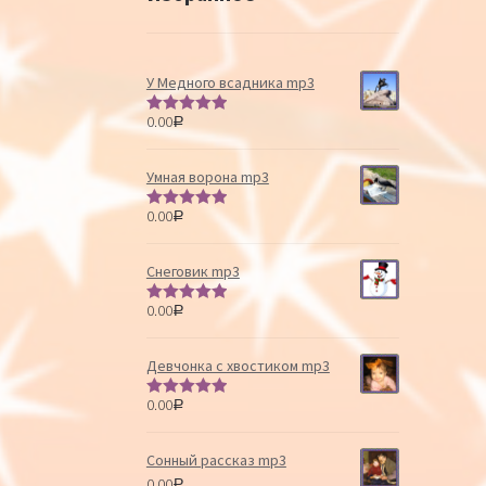
У Медного всадника mp3
0.00
Р
Оценка
5.00
из 5
Умная ворона mp3
0.00
Р
Оценка
5.00
из 5
Снеговик mp3
0.00
Р
Оценка
5.00
из 5
Девчонка с хвостиком mp3
0.00
Р
Оценка
5.00
из 5
Сонный рассказ mp3
0.00
Р