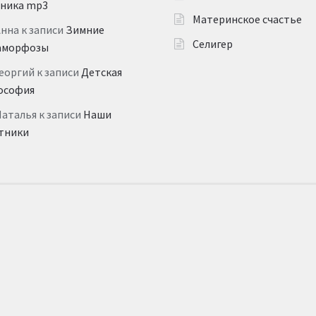
дника mp3
Материнское счастье
Анна
к записи
Зимние
Селигер
аморфозы
еоргий
к записи
Детская
ософия
Наталья
к записи
Наши
тники