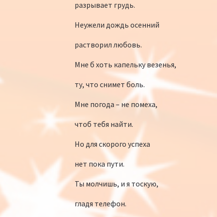
разрывает грудь.
Неужели дождь осенний
растворил любовь.
Мне б хоть капельку везенья,
ту, что снимет боль.
Мне погода – не помеха,
чтоб тебя найти.
Но для скорого успеха
нет пока пути.
Ты молчишь, и я тоскую,
гладя телефон.