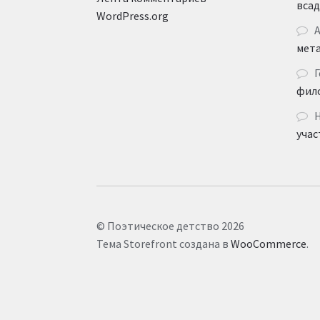
вса
WordPress.org
мет
Г
фил
учас
© Поэтическое детство 2026
Тема Storefront создана в
WooCommerce
.