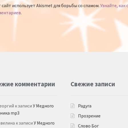
 сайт использует Akismet для борьбы со спамом.
Узнайте, как
ментариев
.
ежие комментарии
Свежие записи
еоргий
к записи
У Медного
Радуга
дника mp3
Прозрение
Эвелина
к записи
У Медного
Слово Бог