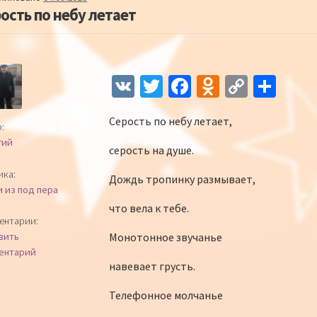
ость по небу летает
Навигация по записям
V
T
Fa
O
C
О
K
wi
ce
d
o
т
Серость по небу летает,
tt
b
n
p
п
:
гий
er
o
o
y
р
серость на душе.
o
kl
Li
а
ика:
Дождь тропинку размывает,
и из под пера
k
as
n
в
что вела к тебе.
sn
k
и
ентарии:
Монотонное звучанье
вить
iki
ть
ентарий
навевает грусть.
Телефонное молчанье