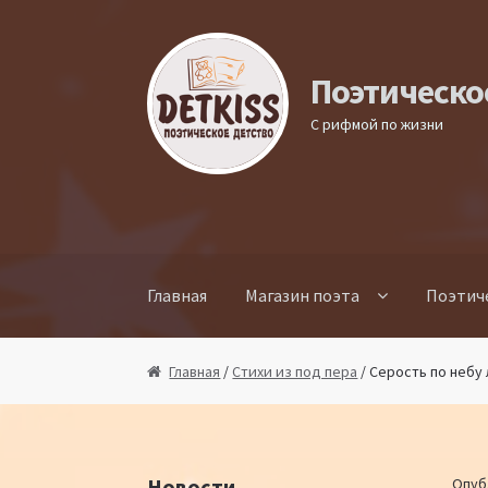
Перейти к навигации
Перейти к содержимому
Поэтическо
С рифмой по жизни
Главная
Магазин поэта
Поэтич
Главная
/
Стихи из под пера
/ Серость по небу
Новости
Опуб