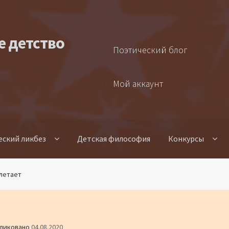
е детство
Поэтический блог
Мой аккаунт
еский ликбез
Детская философия
Конкурсы
 летает
ликовано
04.08.2020