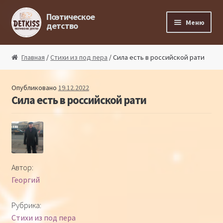
Перейти к навигации
Перейти к содержимому
Поэтическое
Меню
детство
Главная
Главная
/
Стихи из под пера
/ Сила есть в российской рати
Магазин поэта
Опубликовано
19.12.2022
Сила есть в российской рати
Поэтический ликбез
Поэтический блог
Стихи из под пера
Автор:
Георгий
Стихи для малышей
Рубрика:
Детская философия
Стихи из под пера