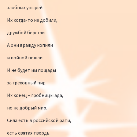
злобных упырей.
Их когда-то не добили,
дружбой берегли.
А они вражду копили
и войной пошли.
И не будет им пощады
за греховный пир.
Их конец – гробницы ада,
но не добрый мир.
Сила есть в российской рати,
есть святая твердь.