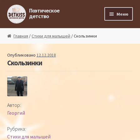
Перейти к навигации
Перейти к содержимому
Поэтическое
Меню
детство
Главная
Главная
/
Стихи для малышей
/ Скользинки
Магазин поэта
Опубликовано
12.12.2018
Скользинки
Поэтический ликбез
Поэтический блог
Стихи из под пера
Автор:
Георгий
Стихи для малышей
Рубрика:
Детская философия
Стихи для малышей