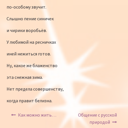
по-особому звучит.
Слышно пение синичек
и чирики воробьёв.
У любимой на ресничках
иней нежиться готов.
Ну, какое же блаженство
эта снежная зима.
Нет предела совершенству,
когда правит белизна.
Навигация по записям
Как можно жить…
Общение с русской
природой