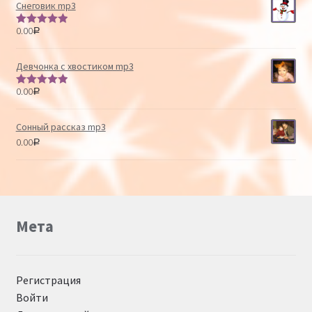
Снеговик mp3
0.00
Р
Оценка
5.00
из 5
Девчонка с хвостиком mp3
0.00
Р
Оценка
5.00
из 5
Сонный рассказ mp3
0.00
Р
Мета
Регистрация
Войти