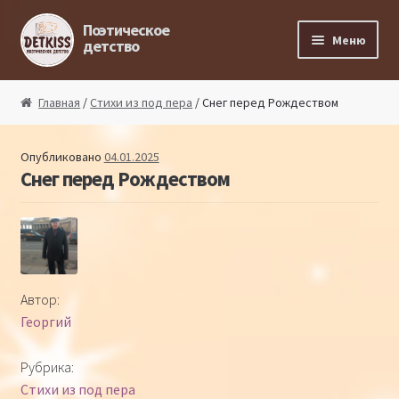
Перейти к навигации
Перейти к содержимому
Поэтическое
Меню
детство
Главная
Главная
/
Стихи из под пера
/ Снег перед Рождеством
Магазин поэта
Опубликовано
04.01.2025
Снег перед Рождеством
Поэтический ликбез
Поэтический блог
Стихи из под пера
Автор:
Георгий
Стихи для малышей
Рубрика:
Детская философия
Стихи из под пера