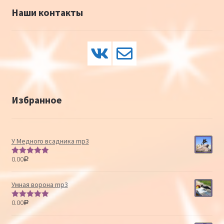
Наши контакты
Избранное
У Медного всадника mp3
0.00
Р
Оценка
5.00
из 5
Умная ворона mp3
0.00
Р
Оценка
5.00
из 5