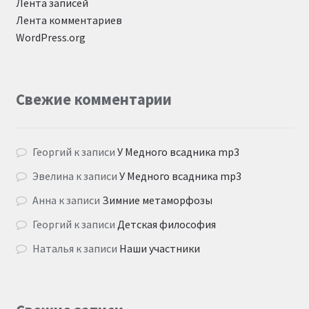
Лента записей
Лента комментариев
WordPress.org
Свежие комментарии
Георгий
к записи
У Медного всадника mp3
Эвелина
к записи
У Медного всадника mp3
Анна
к записи
Зимние метаморфозы
Георгий
к записи
Детская философия
Наталья
к записи
Наши участники